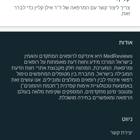
צריך ליצור קשר עם המרפאה של ד"ר אילן קליין כדי לברר
זאת.
אודות
MedReviews היא אינדקס לרופאים המתקדם והאמין
בישראל המרכז מידע וחוות דעת מאומתות על רופאים
ומרפאות. המערכת, המהווה חלק מקבוצת אתרי חוות הדעת
המובילה בישראל, מחברת בין מטופלים המחפשים טיפול
רפואי איכותי לבין רופאים מומלצים ומובילים. אנו עושים זאת
באמצעות טכנולוגיית אימות קפדנית ("חכמת ההמונים")
ומנגנוני סינון מתקדמים, המספקים שקיפות מלאה בעולם
הרפואה ומאפשרים בחירה מושכלת.
ניווט
יצירת קשר