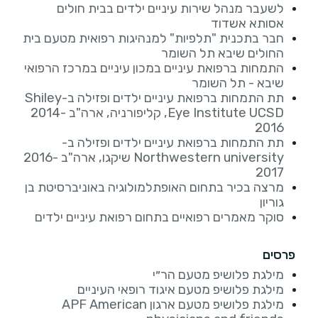
לשעבר מנהל שירות עיניים ילדים בבית חולים
אסותא אשדוד
חבר בתכנית "תלפיות" למנהיגות רפואית מטעם בית
החולים שיבא תל השומר
התמחות ברפואת עיניים במכון עיניים במרכז הרפואי
שיבא - תל השומר
תת התמחות ברפואת עיניים ילדים ופזילה ב-Shiley
Eye Institute UCSD, קליפורניה, ארה"ב 2014-
2016
תת התמחות ברפואת עיניים ילדים ופזילה ב-
Northwestern university שיקגו, ארה"ב 2016-
2017
מרצה בכיר בתחום האופתלמולוגיה באוניברסיטת בן
גוריון
סוקר מאמרים רפואיים בתחום רפואת עיניים ילדים
פרסים
מילגת פלושיפ מטעם הר״י
מילגת פלושיפ מטעם איגוד רופאי העיניים
מילגת פלושיפ מטעם ארגון APF American