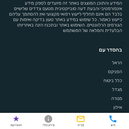
המידע והתוכן המוצגים באתר זה מיועדים לספק מידע
אינפורמטיבי והבעת דעה סובייקטיבית מטעם צדדים שלישיים
בלבד הם אינם תחליף לייעוץ רפואי מקצועי ואין להסתמך עליהם
כייעוץ כאמור. כל שימוש במידע באתר טעון בדיקה ואימות עם
הגורמים הרלוונטיים. השימוש באתר ובתכניו הינה באחריותו
הבלעדית והמלאה של המשתמש
בהסדר עם
הראל
הפניקס
כלל ביטוח
מגדל
מנורה
איילון
כללית
מכבי
חיוג
פנייה
מידע כללי
חוות דעת