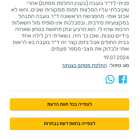
פניתי לד״ר גועבה (בענין החלפת מסתם) אחרי
שקיבלתי עליו המלצות חמות ממקורות שונים, והוא לא
אכזב אותי. מהפגישה הראשונה ד״ר גועבה התנהל
במקצועיות מירבית, ובסבלנות אין-סופית מול השאלות
הרבות שהיו לי. הוא הרגיע ונתן תחושת בטחון שאהיה
בידיים טובות, ואכן כך היה. נשארתי רק לילה אחד
בבית החולים אבל בזמן קצר זה ד״ר גועבה בא לראות
אותי ולבדוק את מצבי מספר פעמים.
19.07.2024
סוג טיפול:
החלפת מסתם בצנתור
לצפייה בכל חוות הדעת
לצפייה בחוות דעת נבחרות