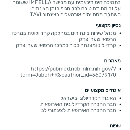
בתמיכה הימודינאמית עם מכישר IMPELLA ששומר
השתלת מסתיימים אורטאלים בצינתור TAVI
נסיון מקצועי
מנהל שירות צינתורים במחלקה קרדיולוגית במרכז
הרפואי שערי צדק
קרדיולוג ומצנתר בכיר במרכז הרפואי שערי צדק
מאמרים
https://pubmed.ncbi.nlm.nih.gov/?
term=Jubeh+R&cauthor_id=36079170
איגודים מקצועיים
האיגוד הקרדיולוגי בישראל
חבר החברה הקרדיולוגית האירופאית
חבר החברה האירופאית לצינתורי לב
שפות