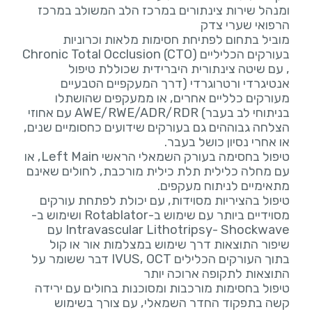
ומנהל שירות צינתורים במרכז הלב המשולב במרכז
מוביל בתחום לפתיחת חסימות מלאות וכרוניות
בעורקים הכליליים (Chronic Total Occlusion (CTO
, עם שיטה צינתורית היברידית שכוללת טיפול
אנטיגרדי ורטרוגרדי (דרך המעקפיים הטבעיים
מעורקים כלליים אחרים, או ממעקפים שהושתלו
בניתוחי לב בעבר) AWE/RWE/ADR/RDR עם אחוזי
הצלחה גבוההים גם בעורקים שידועים כחסומיים שנים,
טיפול בחסימה בעורק השמאלי הראשי Left Main, או
עם מחלה כלילית תלת כילית מורכבת, לחולים שאינם
טיפול בהציריות מסוידות, עם יכולת לפתחת עורקים
מסוידיים ביותר עם שימוש ב-Rotablator ושימוש ב-
Intravascular Lithotripsy- Shockwave עם
שיפור התוצאות דרך שימוש במצלמות אור או קול
בתוך העורקים הכלילים IVUS, OCT דבר ששומר על
טיפול בחסימות מורכבות ומסוכנות בחולים עם ירידה
קשה בתפקוד החדר השמאלי, עם צורך בשימוש