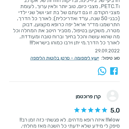
הרביעי של ביו-כימו, ובדיקות חוזרות של אקו לב
וPETC.T, מצבי כיום, טוב יותר ולאין ערוך, לעומת
מצבי הקודם. זו גם דעתם של בת זוגי ושל שני ילדי
(כבני 50 שנה, עו״ד ואדריכלית); לאורך כל הדרך,
התרשמנו מד״ר אראל יפה כרופא מקצוען, דבוק
מטרה, משקיען בטיפול, מסביר היטב את המחלה וכל
מה שהוא עושה והכל בחיוך וברוח טובה ומעודדת,
לאורך כל הדרך.מי יתן וירבו כמוהו בישראל!!!
29.09.2022
סוג טיפול:
ייעוץ לימפומה - סרטן בלוטות הלימפה
קרן פרוכטמן
5.0
Wow!! איזה רופא מדהים. לא פגשתי כזה זמן רב!!
סיפק לי מידע שלא ידעתי כל השנה מאז מחלתי,