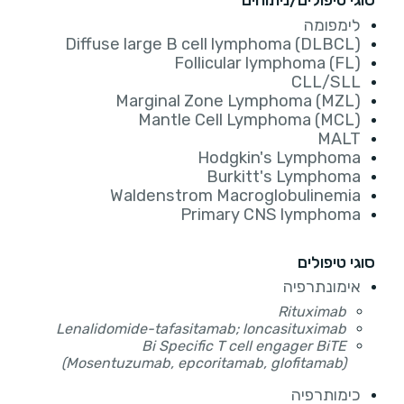
סוגי טיפולים/ניתוחים
לימפומה
Diffuse large B cell lymphoma (DLBCL)
Follicular lymphoma (FL)
CLL/SLL
Marginal Zone Lymphoma (MZL)
Mantle Cell Lymphoma (MCL)
MALT
Hodgkin's Lymphoma
Burkitt's Lymphoma
Waldenstrom Macroglobulinemia
Primary CNS lymphoma
סוגי טיפולים
אימונתרפיה
Rituximab
Lenalidomide-tafasitamab; loncasituximab
Bi Specific T cell engager BiTE
(Mosentuzumab, epcoritamab, glofitamab)
כימותרפיה