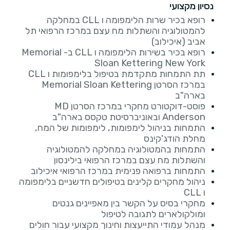
נסיון מקצועי
רופא בכיר שרות הלימפומה ו CLL במחלקה
להמטולוגיה והשתלות מח עצם במרכז הרפואי תל
אביב (איכילוב)
רופא בכיר בשירות הלימפומה ו CLL ב- Memorial
Sloan Kettering New York
תת התמחות מתקדמת בטיפול בלימפומות ו CLL
במרכז הסרטן Memorial Sloan Kettering
בארה"ב
פוסט-דוקטורט מחקרי במרכז הסרטן MD
Anderson ובאוניברסיטת טקסס בארה"ב
התמחות בניהול לימפומות, לימפומות של המח,
מחלת הודג'קינס
התמחות בהמטולוגיה במחלקה להמטולוגיה
והשתלות מח עצם במרכז הרפואי בילינסון
התמחות ברפואה פנימית במרכז הרפואי איכילוב
ניהול מחקרים קלינים בטיפולים חדשניים בלימפומה
ו CLL
מחקרי בסיס על הקשר בין מאפיינים גנטים
ומולקולארים לתגובה לטיפול
מנהל עמודי התייעצות וחינוך מקצועי עבור חולים