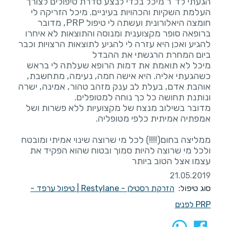
הגעתי לד"ר מיכל בכדי לבצע סדרת טיפולים לצורך
העלמת השקיות והכהויות בעיניים. מיכל הזריקה לי
חומצה היאלורונית ועשתה לי טיפול PRP, מדובר
ברופאה סופר מקצוענית ומנוסה והתוצאות לא איחרו
להגיע ואכן היא עזרה לי להגיע לתוצאות הרצויות וכבר
מיכל לא תואמת את דמות הרופא שעלתה לי בראש
כשהגעתי אליה. היא אישה חמה, נעימה, מתחשבת,
אוהבת אדם, בעלת לב ענק מזהב טהור, אמינה, ישרה
מדובר בשילוב מנצח של מקצועיות ללא פשרות ושל
ממליצה בחום(!!!!) לכל מי שרוצה שינוי אמיתי ומובטח
ולכל מי שרוצה להיות סמוך ובטוח שהוא הפקיד את
עצמו אצל הטוב ביותר
21.05.2019
סוג טיפול:
הזרקת רסטילן - Restylane
|
טיפול ערפד -
PRP לפנים