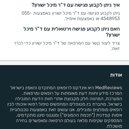
איך ניתן לקבוע פגישה עם ד"ר מיכל ישורון?
ניתן לקבוע פגישה עם ד"ר מיכל ישורון באמצעות 055-
4548953 או באמצעות אימייל.
האם ניתן לקבוע פגישה וירטואלית עם ד"ר מיכל
ישורון?
צריך ליצור קשר עם המרפאה של ד"ר מיכל ישורון כדי לברר
זאת.
אודות
MedReviews היא אינדקס לרופאים המתקדם והאמין בישראל
המרכז מידע וחוות דעת מאומתות על רופאים ומרפאות.
המערכת, המהווה חלק מקבוצת אתרי חוות הדעת המובילה
בישראל, מחברת בין מטופלים המחפשים טיפול רפואי איכותי לבין
רופאים מומלצים ומובילים. אנו עושים זאת באמצעות טכנולוגיית
אימות קפדנית ("חכמת ההמונים") ומנגנוני סינון מתקדמים,
המספקים שקיפות מלאה בעולם הרפואה ומאפשרים בחירה
מושכלת.