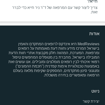
חייא?
צריך ליצור קשר עם המרפאה של ד"ר ניר חייא כדי לברר
זאת.
אודות
MedReviews היא אינדקס לרופאים המתקדם והאמין
בישראל המרכז מידע וחוות דעת מאומתות על רופאים
ומרפאות. המערכת, המהווה חלק מקבוצת אתרי חוות הדעת
המובילה בישראל, מחברת בין מטופלים המחפשים טיפול
רפואי איכותי לבין רופאים מומלצים ומובילים. אנו עושים זאת
באמצעות טכנולוגיית אימות קפדנית ("חכמת ההמונים")
ומנגנוני סינון מתקדמים, המספקים שקיפות מלאה בעולם
הרפואה ומאפשרים בחירה מושכלת.
ניווט
יצירת קשר