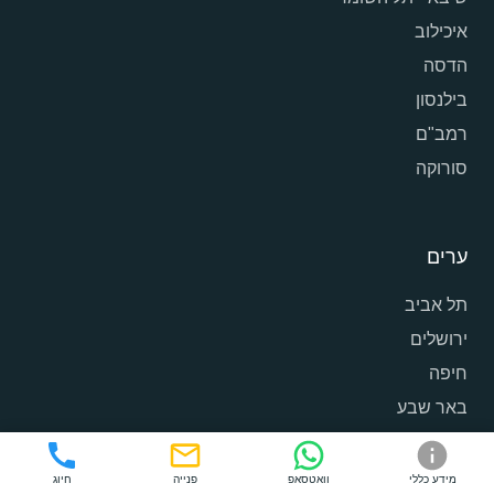
איכילוב
הדסה
בילנסון
רמב"ם
סורוקה
ערים
תל אביב
ירושלים
חיפה
באר שבע
ראשון לציון
פתח תקווה
מידע כללי
וואטסאפ
פנייה
חיוג