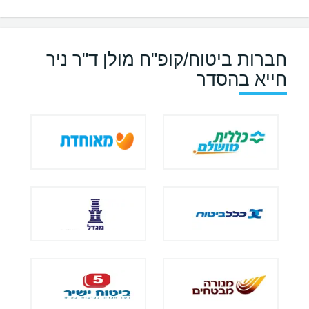
חברות ביטוח/קופ"ח מולן ד"ר ניר
חייא בהסדר