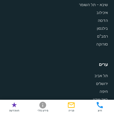
שיבא - תל השומר
איכילוב
הדסה
בילנסון
רמב"ם
סורוקה
ערים
תל אביב
ירושלים
חיפה
באר שבע
ראשון לציון
חיוג
פנייה
מידע כללי
חוות דעת