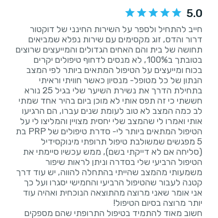
5.0
חייב להתחיל ולספר על השירות החינני של דוקטור
דרור והדס, זוג מקסימים עם שירות נפלא שמביאים
תחושה של בית והם האחים הגדולים והמייעצים שרוצים
בטובתך ב100%, לא מנסים לדחוף טיפולים יקרים
בכוח ומייעצים על הטיפול המתאים ביותר לפי המצב
הנתון של כל מטופל- מנסיון כאשר חוויתי וראיתי
בתחילת הדרך את נשירת השיער שלי בגיל 25 נורא
חששתי כי זה תפס אותי לא מוכן ביום בהיר אחד שמתי
לב כמה המצב לא טוב לעומת שנים עברו, הם הרגיעו
אותי ואמרו לי שהמצב שלי יחסית מצויין והמליצו לי על
הטיפול המתאים ביותר לי- סדרת טיפולים של PRP בת
5 מפגשים שמשולבת טיפול תרופתי מינוקסידיל
(סליחה אם לא דייקתי בשם), ממש עכשיו סיימתי את
הטיפול הרביעי שלי בסדרה וניתן לראות שיפור
משמעותי מהמצב שהייתי בהתחלה להווה, יש עוד דרך
קטנה לעבור שהטיפול הרביעי והחמישי יסגרו ועל כך
אני אומר שאני מרוצה מהתוצאה הנוכחית ואהיה עוד
חשוב מאוד להתמיד בטיפול התרופתי שהם מספקים