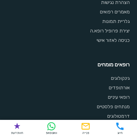
הצהרת נגישות
מאמרים רפואים
גלריית תמונות
יצירת פרופיל רופא.ה
כניסה לאזור אישי
רופאים מומחים
גינקולוגים
אורתופדים
רופאי עיניים
מנתחים פלסטיים
דרמטולוגים
קרדיולוגים
חיוג
פנייה
וואטסאפ
חוות דעת
רופאי אף אוזן וגרון