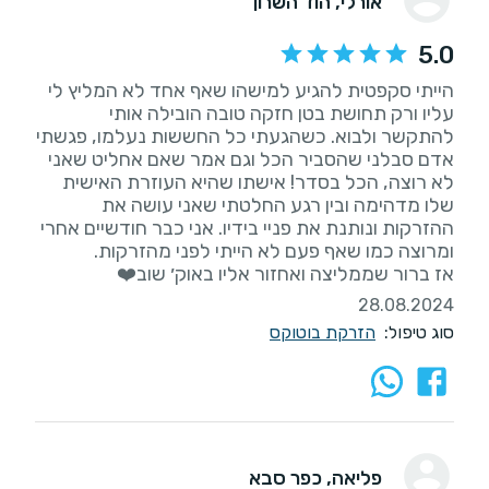
אורלי
, הוד השרון
5.0
הייתי סקפטית להגיע למישהו שאף אחד לא המליץ לי
עליו ורק תחושת בטן חזקה טובה הובילה אותי
להתקשר ולבוא. כשהגעתי כל החששות נעלמו, פגשתי
אדם סבלני שהסביר הכל וגם אמר שאם אחליט שאני
לא רוצה, הכל בסדר! אישתו שהיא העוזרת האישית
שלו מדהימה ובין רגע החלטתי שאני עושה את
ההזרקות ונותנת את פניי בידיו. אני כבר חודשיים אחרי
אז ברור שממליצה ואחזור אליו באוק׳ שוב❤️
28.08.2024
סוג טיפול:
הזרקת בוטוקס
פליאה
, כפר סבא