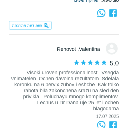
סוג טיפול:
שחיקת שיניים
חוות דעת מתורגמת
, Rehovot
Valentina
5.0
Visoki uroven professionallnosti. Vsegda
vnimatelen. Ochen davolna rezultatom. Sdelala
koronku na 6 pervix zubov i eshche. Kak tolko
rabota bila zakonchena srazu na sled den
privikla . Poluchayu mnogo komplimentov.
Lechus u Dr Dana uje 25 let i ochen
blagodarna.
17.07.2025