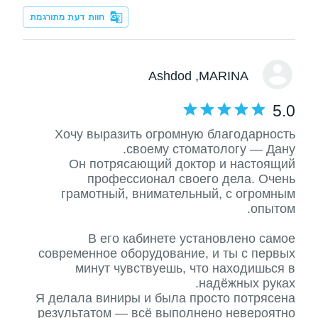
חוות דעת מתורגמת
, Ashdod
MARINA
5.0
Хочу выразить огромную благодарность
Он потрясающий доктор и настоящий
профессионал своего дела. Очень
грамотный, внимательный, с огромным
В его кабинете установлено самое
современное оборудование, и ты с первых
минут чувствуешь, что находишься в
Я делала виниры и была просто потрясена
результатом — всё выполнено невероятно