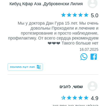
, Кибуц Кфар Аза
Дубровенски Лилия
5.0
Мы у доктора Дан Гура 15 лет. Мы очень
довольны Проходили и лечение и
протезирование и просто наблюдение,
профилактику. От всего сердца рекомендуем
Такого больше нет ❤️❤️❤️
16.07.2025
חוות דעת מתורגמת
שמשי
, להבים
4.9
קיבלתי שירות טוב ויחס טוב.