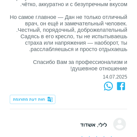
Но самое главное — Дан не только отличный
врач, он ещё и замечательный человек.
Садясь в его кресло, ты не испытываешь
страха или напряжения — наоборот, ты
Спасибо Вам за профессионализм и
душевное отношение!
14.07.2025
חוות דעת מתורגמת
לילי
, אשדוד