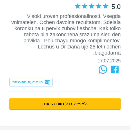
5.0
Visoki uroven professionallnosti. Vsegda
vnimatelen. Ochen davolna rezultatom. Sdelala
koronku na 6 pervix zubov i eshche. Kak tolko
rabota bila zakonchena srazu na sled den
privikla . Poluchayu mnogo komplimentov.
Lechus u Dr Dana uje 25 let i ochen
blagodarna.
17.07.2025
חוות דעת מתורגמת
לצפייה בכל חוות הדעת