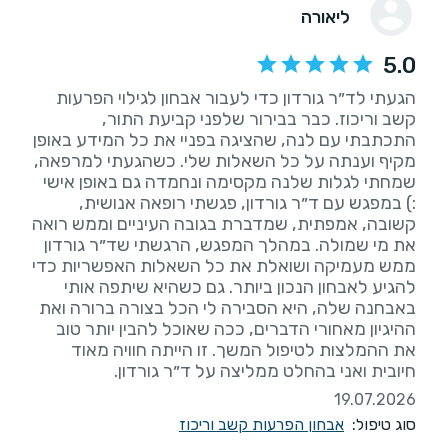
ליאורה
5.0
הגעתי לד״ר גורדון כדי לעבור אבחון לגילוי הפרעות
קשב וריכוז. כבר בבירור שלפני קביעת התור,
התכתבתי עם לנה, שהציגה בפניי את כל המידע באופן
מקיף וענתה על כל השאלות שלי. כשהגעתי למרפאה,
שמחתי לגלות שלנה מקסימה ונחמדה גם באופן אישי
:) במפגש עם ד״ר גורדון, פגשתי רופאה אנושית,
קשובה, אמפתית, שמדברת בגובה העיניים וממש רואה
את מי שמולה. במהלך המפגש, הרגשתי שד״ר גורדון
ממש מעמיקה ושואלת את כל השאלות האפשריות כדי
להגיע לאבחון הנכון ביותר. גם כשהיא שיתפה אותי
באבחנה שלה, היא הסבירה לי הכל בצורה ברורה ואת
ההיגיון מאחורי הדברים, ככה שאוכל להבין יותר טוב
את ההמלצות לטיפול המשך. זו הייתה חוויה מאוד
חיובית ואני בהחלט ממליצה על ד״ר גורדון.
19.07.2026
סוג טיפול:
אבחון הפרעות קשב וריכוז