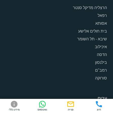
הרצליה מדיקל סנטר
רפאל
אסותא
בית חולים אלישע
שיבא - תל השומר
איכילוב
הדסה
בילנסון
רמב"ם
סורוקה
ערים
תל אביב
חיוג
פנייה
וואטסאפ
מידע כללי