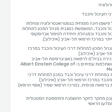
ולוגיה
י העיכול והכבד
ל פישמן הינה מומחית בגסטרואנטרולוגיה ומחלות
ול והכבד, המשמשת כסגנית מנהל המכון למחלות
ול והכבד וכמנהלת היחידה לטיפול אנדוסקופי
תר במרכז הרפואי תל-אביב (איכילוב).
נהל המכון למחלות דרכי העיכול והכבד במרכז
תל-אביב (איכילוב)
ירה בביה"ס לרפואה באוניברסיטת תל-אביב
בוגרת השתלמות עמיתים ב-Albert Einstein College of
Me
במחלות דרכי עיכול וכבד במכון למחלות דרכי
והכבד במרכז הרפואי תל-אביב (איכילוב)
ברפואה פנימית, במרכז הרפואי שמיר (אסף הרופא)
נק מחקר לחקר ההשמנה והתסמונת המטבולית
מדען הראשי