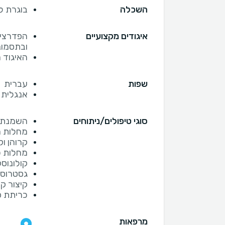
השכלה
בוגרת לימודי רפואה
איגודים מקצועיים
הפדרציה
ובתסמונ
האיגוד 
שפות
עברית
אנגלית
סוגי טיפולים/ניתוחים
השמנת 
מחלות מ
קרוהן וק
מחלות 
קולונוס
גסטרוסק
קיצור ק
כריתת פ
מרפאות