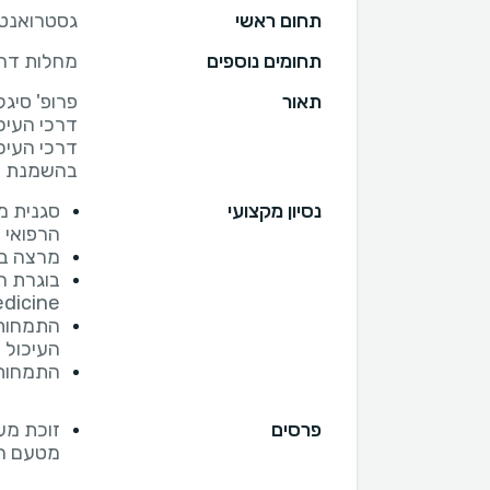
תחום ראשי
גסטרואנטר
תחומים נוספים
מחלות דרכ
תאור
פרופ' סיג
דרכי העיכ
דרכי העיכ
בהשמנת יי
נסיון מקצועי
סגנית מ
הרפואי 
מרצה בכ
dicine
התמחות 
העיכול 
התמחות 
פרסים
זוכת מע
מטעם ה