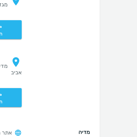
מגדלי 
חי
אביב
חי
מדיה
אתר ה