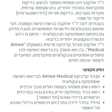
ד"ר אלקבץ הינו מומחה מוסמך לביצוע בדיקות
מתקדמות במהלך ההיריון, בהן שקיפות עורפית,
סקירות מערכות, בדיקות פוריות (הידרוסונוגרפיה)
בעבודתו דוגל ד"ר אלקבץ בגישה רגישה וקשובה, תוך
שימוש בטכנולוגיות חדשניות המאפשרות מענה מדויק
גם בתחום האסתטיקה הגינקולוגית - תחום בו רכש
ד"ר אלקבץ מנהל קליניקה פרטית באשקלון "Aimee
Medical", בה הוא משלב בין בריאות האישה לבין
טיפולים אסתטיים וגינקולוגיים מתקדמים, המיועדים
לשיפור איכות החיים.
נסיון מקצועי
מנהל קליניקת Aimee Medical לבריאות האישה
ואסתטיקה גינקולוגית
רופא נשים מומחה בקופות חולים מכבי וכללית
רופא בכיר במחלקת הריון בסיכון גבוה במרכזים
הרפואיים ברזילי ושיבא (תל השומר)
מיילד בחדר לידה במרכזים הרפואיים ברזילי ושיבא
תל השומר