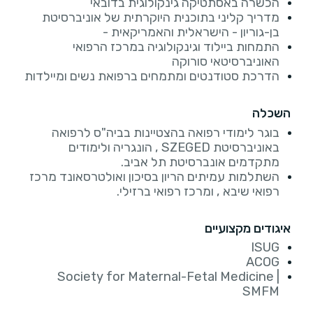
הכשרה באסתטיקה גינקולוגית בדובאי
מדריך קליני בתוכנית היוקרתית של אוניברסיטת
בן-גוריון - הישראלית והאמריקאית -
התמחות ביילוד וגינקולוגיה במרכז הרפואי
האוניברסיטאי סורוקה
הדרכת סטודנטים ומתמחים ברפואת נשים ומיילדות
השכלה
בוגר לימודי רפואה בהצטיינות בביה"ס לרפואה
באוניברסיטת SZEGED , הונגריה ולימודים
מתקדמים אונברסיטת תל אביב.
השתלמות עמיתים הריון בסיכון ואולטרסאונד מרכז
רפואי שיבא , ומרכז רפואי ברזילי.
איגודים מקצועיים
ISUG
ACOG
Society for Maternal-Fetal Medicine |
SMFM