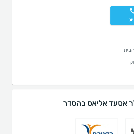
וג
בית
ק
"ר אסעד אליאס בהסדר