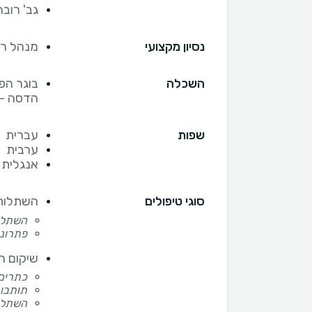
גב' רובר
נסיון מקצועי
מנהל רפ
השכלה
בוגר הפ
הדסה - 
שפות
עברית
ערבית
אנגלית
סוגי טיפולים
השתלות 
השתלות
פתרונו
שיקום ה
כתרים/
תותבו
השתלות