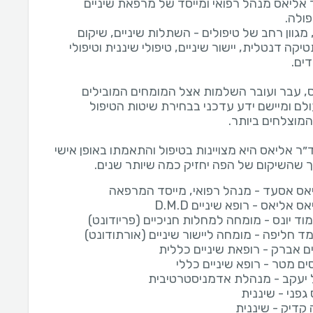
אליאס מנהל רפואי ומייסד של מרפאת שיניים
גוון רחב של טיפולים - השתלות שיניים, שיקום
קה דנטלית, יישור שיניים, טיפולי שיננית וטיפולי
, עבר ועובר השלמות אצל המומחים המובילים
לם ומיישם ידע עדכני בבחירת שיטות הטיפול
״ר אליאס היא מצויינות בטיפול והתאמתו באופן אישי
 שהשיקום של הפה יחזיק כמה שיותר שנים.
אס אסעד - מנהל רפואי, מייסד המרפאה
 אליאס - רופא שיניים D.M.D
וד יונס - מומחה למחלות חניכיים (פריודונט)
ד חליפה - מומחה ליישור שיניים (אורתודונט)
ם אברק - רופאת שיניים כללית
ים מטר - רופא שיניים כללי
ל יעקב - מנהלת אדמניסטרטיבית
גפני - שיננית
 קדיק - שיננית