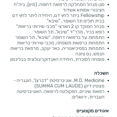
סגן מנהל המחלקה לרפואה דחופה, (מיון), ביה"ח
הציבורי אסותא אשדוד
Fellowship ביתר לחץ דם, היחידה ליתר לחץ דם
בבית חולים תל השומר, "שיבא"
מנהל המוקד קו 2 הארצי "מכבי שירותי בריאות"
רופא בכיר, מלר"ד "שיבא", תל השומר
התמחות על ברפואה דחופה, "שיבא", תל השומר
התמחות ברפואת משפחה, מכבי שירותי בריאות
התמחות בפסיכיאטריה, באר יעקב, מרפאת בריאות
הנפש, נס ציונה
מומחה לסוכרת, היחידה האנדוקרינולוגית בבלינסון
השכלה
M.D. Medicine, אוניברסיטת "דברצן", הונגריה -
מצטיין דיקן (SUMMA CUM LAUDE)
רפואת שיניים, הפקולטה לרפואה, האוניברסיטה
העברית, ירושלים.
איגודים מקצועיים