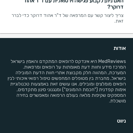
האם ניתן לקבוע פגישה וירטואלית עם ד"ר אהוד
דרוקר?
צריך ליצור קשר עם המרפאה של ד"ר אהוד דרוקר כדי לברר
זאת.
אודות
MedReviews היא אינדקס לרופאים המתקדם והאמין בישראל
המרכז מידע וחוות דעת מאומתות על רופאים ומרפאות.
המערכת, המהווה חלק מקבוצת אתרי חוות הדעת המובילה
בישראל, מחברת בין מטופלים המחפשים טיפול רפואי איכותי לבין
רופאים מומלצים ומובילים. אנו עושים זאת באמצעות טכנולוגיית
אימות קפדנית ("חכמת ההמונים") ומנגנוני סינון מתקדמים,
המספקים שקיפות מלאה בעולם הרפואה ומאפשרים בחירה
מושכלת.
ניווט