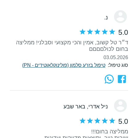
נ.
5.0
ד״ר טל קשוב, אמין והכי מקצועי וסבלני! ממליצה
בחום לכולםםםם
03.05.2026
סוג טיפול:
טיפול בזרע סלמון (פולינוקלאוטידים - PN)
ניל אדרי
, באר שבע
5.0
שירות טוב, ותוצאות מדויקות ועדינות