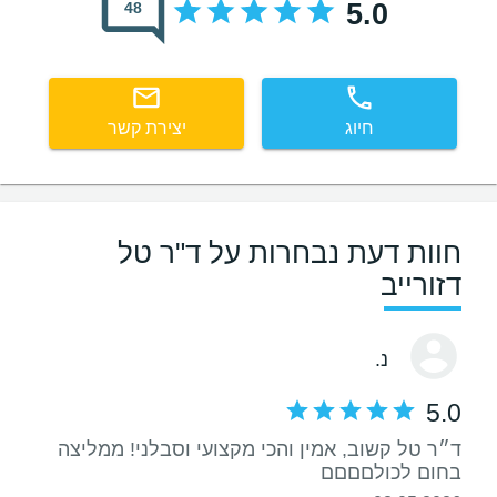
5.0
48
חיוג
יצירת קשר
חוות דעת נבחרות על ד"ר טל
דזורייב
נ.
5.0
ד״ר טל קשוב, אמין והכי מקצועי וסבלני! ממליצה
בחום לכולםםםם