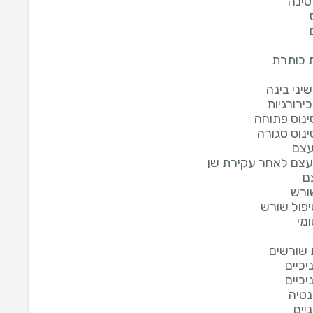
סינה
 כותרת
יני בינה
ירורגיות
נוס פתוחה
נוס סגורה
עצם
צם לאחר עקירת שן
ם
שורש
יפול שורש
מי
שורשים
יכיים
יכיים
נטיה
ניים