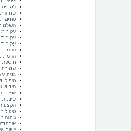
ציפוי חר
למיניטס
שחזורים
סתימות
השלמות
עקירות
עקירות ש
עקירות כ
הרמת סי
הרמת סי
תוספת 
שמירת ע
בנית עצ
טיפולי 
חידוש ט
אפיקסטו
שיננית
הקצעות 
טיפול חנ
ניתוח חנ
אורתודו
יישור שי