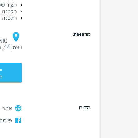
יישור שי
הלבנה ב
הלבנה 
מרפאות
ויצמן 14, תל אביב
חי
מדיה
אתר ה
פייסבו