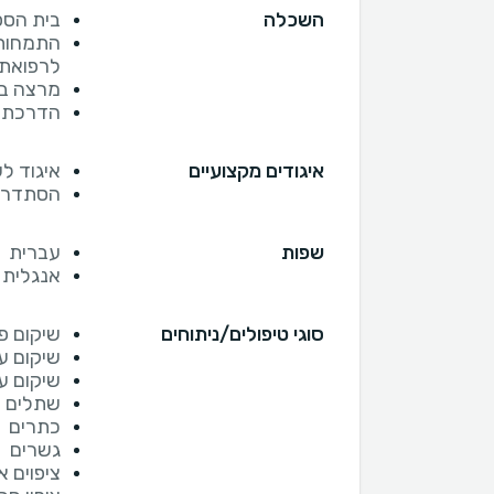
השכלה
בית הספ
התמחות 
לרפואת 
מרצה בב
הדרכת ס
איגודים מקצועיים
איגוד ל
הסתדרות
שפות
עברית
אנגלית
סוגי טיפולים/ניתוחים
שיקום פ
שיקום ע
שיקום ע
שתלים
כתרים
גשרים
ציפוים 