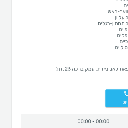
ה
ואר-ראש
עליון
 תחתון-רגלים
יים
פקים
יים
וליים
מרפאת כאב ניידת, עמק ברכה 23, תל
וג
00:00
00:00
-