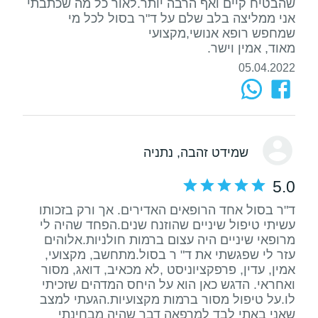
שהבטיח קיים ואף הרבה יותר.לאור כל מה שכתבתי
אני ממליצה בלב שלם על ד"ר בסול לכל מי
מאוד, אמין וישר.
05.04.2022
שמידט זהבה
, נתניה
5.0
ד"ר בסול אחד הרופאים האדירים. אך ורק בזכותו
עשיתי טיפול שיניים שהוזנח שנים.הפחד שהיה לי
מרופאי שיניים היה עצום ברמות חולניות.אלוהים
עזר לי שפגשתי את ד" ר בסול.מתחשב, מקצועי,
אמין, עדין, פרפקציוניסט ,לא מכאיב, דואג, מסור
ואחראי. הדגש כאן הוא על היחס המדהים שזכיתי
לו.על טיפול מסור ברמות מקצועיות.הגעתי למצב
שאני באתי לבד למרפאה דבר שהיה מבחינתי