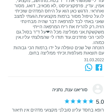
עזר לי שפגשתי את ד" ר בסול.מתחשב, מקצועי,
אמין, עדין, פרפקציוניסט ,לא מכאיב, דואג, מסור
ואחראי. הדגש כאן הוא על היחס המדהים שזכיתי
לו.על טיפול מסור ברמות מקצועיות.הגעתי למצב
שאני באתי לבד למרפאה דבר שהיה מבחינתי
הזיה.רק להריח את ריח המרפאה הייתי
משקשקת.אני ממליצה מכל ה❤על ד"ר בסול.גם
להכי הכי פחדנים.עוד תודו לי שהמלצתי עליו.אין
הזנחה של שנים טופלה על ידו ברמות הכי גבוהות
עם תוצאות מעלפות.זכיתי ממליצה בחום.
31.03.2022
סוריאנו ענת
, נתניה
5.0
רופא בחסד עליון סובלני מקצועי מדהים אין תיאור