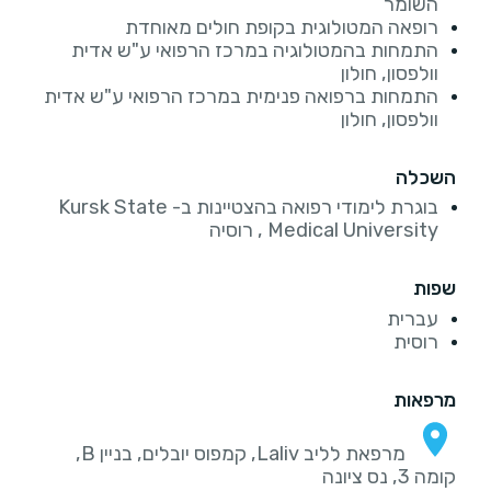
השומר
רופאה המטולוגית בקופת חולים מאוחדת
התמחות בהמטולוגיה במרכז הרפואי ע"ש אדית
וולפסון, חולון
התמחות ברפואה פנימית במרכז הרפואי ע"ש אדית
וולפסון, חולון
השכלה
בוגרת לימודי רפואה בהצטיינות ב- Kursk State
Medical University , רוסיה
שפות
עברית
רוסית
מרפאות
מרפאת לליב Laliv, קמפוס יובלים, בניין B,
קומה 3, נס ציונה