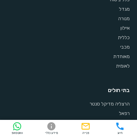
מגדל
מנורה
איילון
כללית
מכבי
מאוחדת
לאומית
בתי חולים
הרצליה מדיקל סנטר
רפאל
אסותא
בית חולים אלישע
חיוג
פנייה
מידע כללי
וואטסאפ