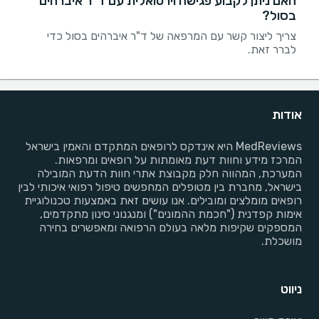
האם ניתן לקבוע פגישה וירטואלית עם ד"ר איברהים
בסול?
צריך ליצור קשר עם המרפאה של ד"ר איברהים בסול כדי
לברר זאת.
אודות
MedReviews היא אינדקס לרופאים המתקדם והאמין בישראל
המרכז מידע וחוות דעת מאומתות על רופאים ומרפאות.
המערכת, המהווה חלק מקבוצת אתרי חוות הדעת המובילה
בישראל, מחברת בין מטופלים המחפשים טיפול רפואי איכותי לבין
רופאים מומלצים ומובילים. אנו עושים זאת באמצעות טכנולוגיית
אימות קפדנית ("חכמת ההמונים") ומנגנוני סינון מתקדמים,
המספקים שקיפות מלאה בעולם הרפואה ומאפשרים בחירה
מושכלת.
ניווט