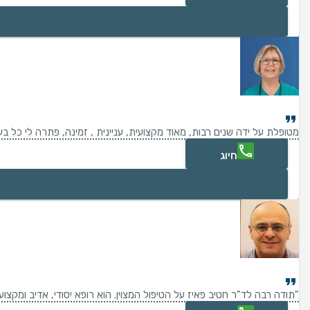
מטופלת על ידה שנים רבות, מאוד מקצועית, עניינית , זמינה, פתרה לי כל ב
חיוג
"תודה רבה לד"ר חטיב פאיז על הטיפול המצוין. הוא רופא יסודי, אדיב ומקצ