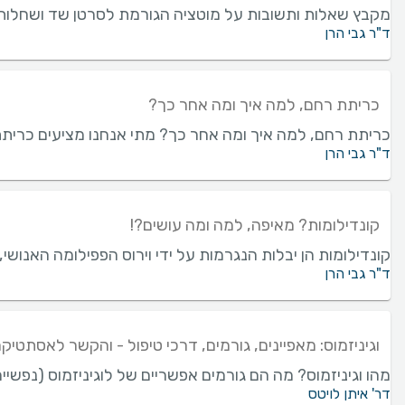
מקבץ שאלות ותשובות על מוטציה הגורמת לסרטן שד ושחלות BRCA
ד"ר גבי הרן
כריתת רחם, למה איך ומה אחר כך?
כריתת רחם, למה איך ומה אחר כך? מתי אנחנו מציעים כרית
ד"ר גבי הרן
קונדילומות? מאיפה, למה ומה עושים?!
קונדילומות הן יבלות הנגרמות על ידי וירוס הפפילומה האנושי, בעיקר זנים 6 ו-11 שלו. כיצד מטפלים בקונדילומות? כיצד מתכוננים לטיפ
ד"ר גבי הרן
וגיניזמוס: מאפיינים, גורמים, דרכי טיפול - והקשר לאסתטיקה
מהו וגיניזמוס? מה הם גורמים אפשריים של לוגיניזמוס (נפשיים
דר' איתן לויטס