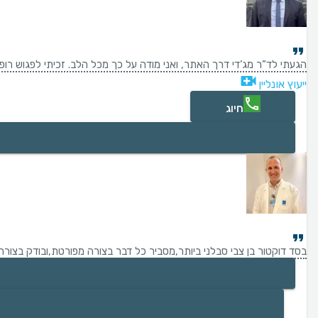
הגעתי לד”ר מג’די דרך האתר, ואני מודה על כך מכל הלב. זכיתי לפגוש רופא
ייעוץ אונליין
חיוג
בסד דוקטור בן צבי סבלני ביותר,מסביר כל דבר בצורה מפורטת,ובודק בצורה