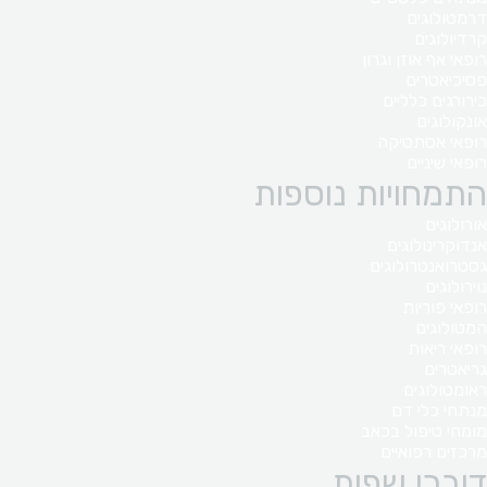
דרמטולוגים
קרדיולוגים
רופאי אף אוזן וגרון
פסיכיאטרים
כירורגים כלליים
אונקולוגים
רופאי אסתטיקה
רופאי שיניים
התמחויות נוספות
אורולוגים
אנדוקרינולוגים
גסטרואנטרולוגים
נוירולוגים
רופאי פוריות
המטולוגים
רופאי ריאות
גריאטרים
ראומטולוגים
מנתחי כלי דם
מומחי טיפול בכאב
מרכזים רפואיים
דוברי שפות