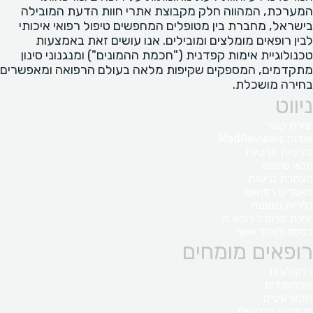
המערכת, המהווה חלק מקבוצת אתרי חוות הדעת המובילה
בישראל, מחברת בין מטופלים המחפשים טיפול רפואי איכותי
לבין רופאים מומלצים ומובילים. אנו עושים זאת באמצעות
טכנולוגיית אימות קפדנית ("חכמת ההמונים") ומנגנוני סינון
מתקדמים, המספקים שקיפות מלאה בעולם הרפואה ומאפשרים
בחירה מושכלת.
ניווט
יצירת קשר
אודות MedReviews
מדיניות פרטיות
תנאי שימוש
הצהרת נגישות
מאמרים רפואים
גלריית תמונות
יצירת פרופיל רופא.ה
כניסה לאזור אישי
רופאים מומחים
גינקולוגים
אורתופדים
רופאי עיניים
מנתחים פלסטיים