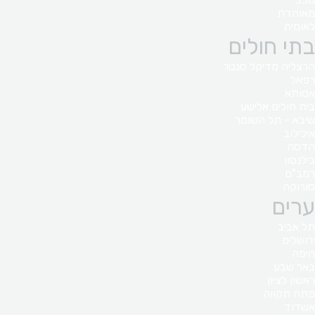
מאוחדת
לאומית
בתי חולים
הרצליה מדיקל סנטר
רפאל
אסותא
בית חולים אלישע
שיבא - תל השומר
איכילוב
הדסה
בילנסון
רמב"ם
סורוקה
ערים
תל אביב
ירושלים
חיפה
באר שבע
ראשון לציון
פתח תקווה
אשדוד