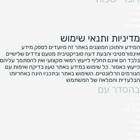
רוסית
ערבית
אנגלית
צרפתית
מדיניות ותנאי שימוש
המידע והתוכן המוצגים באתר זה מיועדים לספק מידע
אינפורמטיבי והבעת דעה סובייקטיבית מטעם צדדים שלישיים
בלבד הם אינם תחליף לייעוץ רפואי מקצועי ואין להסתמך עליהם
כייעוץ כאמור. כל שימוש במידע באתר טעון בדיקה ואימות עם
הגורמים הרלוונטיים. השימוש באתר ובתכניו הינה באחריותו
הבלעדית והמלאה של המשתמש
בהסדר עם
הראל
הפניקס
כלל ביטוח
מגדל
מנורה
איילון
כללית
מכבי