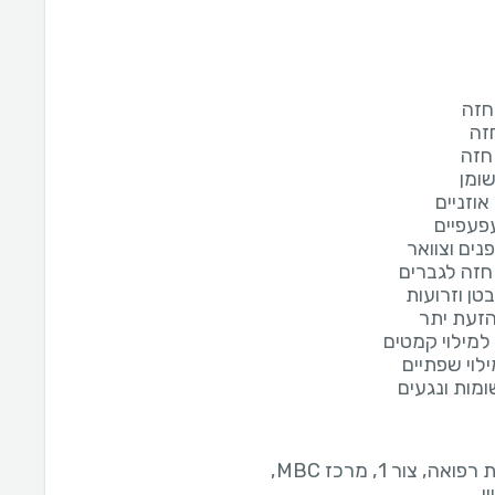
חזה
זה
חזה
ומן
וזניים
פעפיים
נים וצוואר
זה לגברים
טן וזרועות
הזעת יתר
למילוי קמטים
ילוי שפתיים
מות ונגעים
קשת רפואה, צור 1, מרכז MBC,
ן