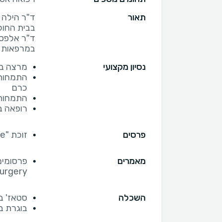
תאור
ד"ר הילה 
ד"ר אלפסי
במרפאות כ
נסיון מקצועי
מרצה בב
התמחות 
כרם
התמחות 
רופאה ב
פרסים
זוכת "Best Case" בכנס איגוד הפלסטיקאים השנתי 2022
מאמרים
Surgery
השכלה
סטאז' ב
בוגרת ב