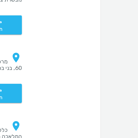
חי
מרפ
60, בני ברק
חי
כלל
המלאכה 203, נתיבות