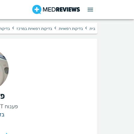
›
›
›
בית
בדיקות רפואיות
בדיקות רפואיות במרכז
בדיקות
פע
פענוח CT פרטי דחוף (סי טי)
בד