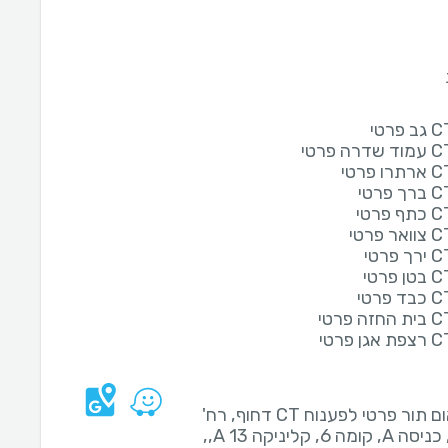
תיאום תור פרטי לפענוח CT דחוף, רח'
הברזל 11, כניסה A, קומה 6, קליניקה 13 A,,