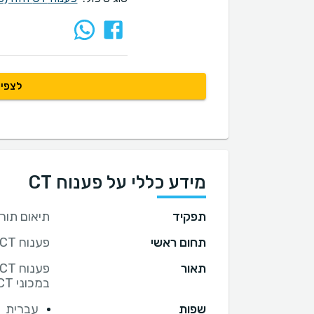
לצפיי
מידע כללי על פענוח CT
תפקיד
תיאום תור פרטי לפענ
תחום ראשי
פענוח CT פרטי (סי טי)
תאור
במכוני CT.
שפות
עברית