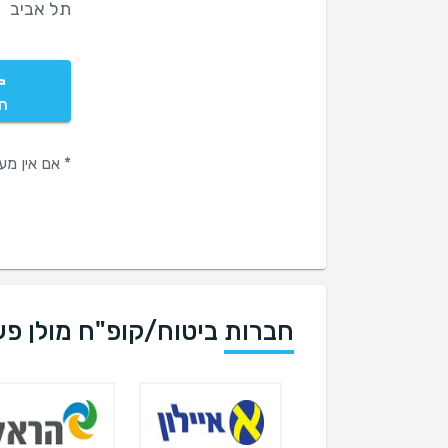
תל אביב
חי
* אם אין מענה
חברות ביטוח/קופ"ח מולן פענוח CT 