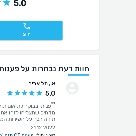
5.0
חיוג
חוות דעת נבחרות על פענוח CT
א.
, תל אביב
5.0
''
תודה רבה על השירות המק
21.12.2022
סוג טיפול:
פענוח CT חזה (סי טי)