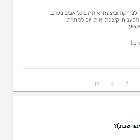
צועי
1