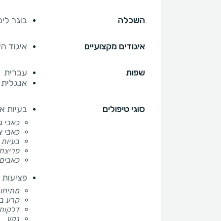
השכלה
בוגר לימו
איגודים מקצועיים
איגוד ה
שפות
עברית
אנגלית
סוגי טיפולים
בעיות א
כאבי ג
כאבי צ
בעיות 
פריצת
כאבים 
פציעות 
מתיחו
קרע ב
דלקות 
נקע