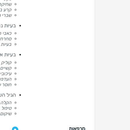
שחיקת
קרע ב
שברי 
בעיות נו
כאבי ר
סחרחו
בעיות 
בעיות אצ
קוליק
קשיים
עיכובי
העדפת
חוסר 
הגיל הש
הקלה ע
טיפול 
שיקום 
מרפאות