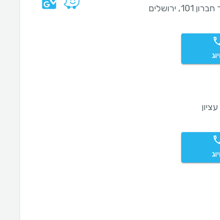
ן 101, ירושלים
וג
עציון
וג