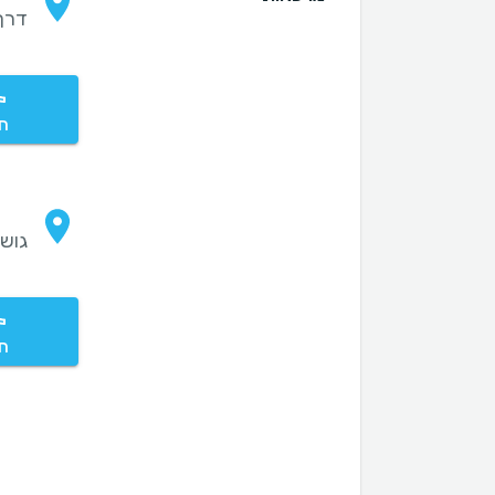
דרך חברו
חי
גוש 
חי