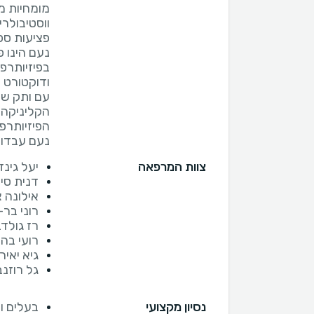
מומחיות מג
ווסטיבולרי
נעם הינו פ
בפיזיותרפ
ודוקטורט 
הקליניקה 
הפיזיותרפ
נעם עבדו 20 שנה כתף אל כתף
צוות המרפאה
יעל גינז
דנית סי
אילונה 
רוני בר-
רז גולד
רועי בה
גיא יאי
גל רוזנב
נסיון מקצועי
בעלים ו