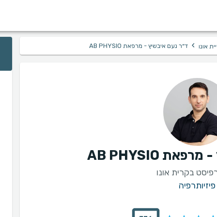
›
ד״ר נעם איבשיץ - מרפאת AB PHYSIO
ית אונו
את AB PHYSIO
רפיסט בקרית אונו
פיזיותרפיה