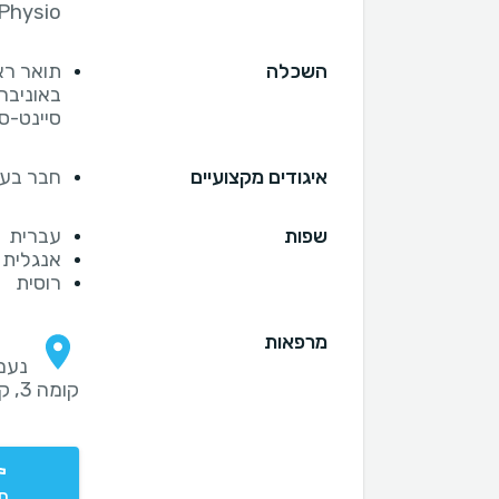
AB Physio - בעל וות
השכלה
תואר רא
באוניבר
סיינט-ס
איגודים מקצועיים
חבר בעמ
שפות
עברית
אנגלית
רוסית
מרפאות
קומה 3, קריית אונו
חי