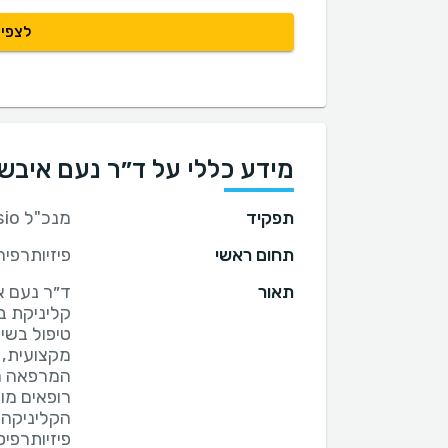
לצפיי
מידע כללי על ד״ר נעם איבשיץ - מ
תפקיד
מנכ"ל AB Physio, קרית אונו
תחום ראשי
פיזיותרפיה
תאור
קליניקת בו
טיפול בשי
המרפאה הי
הקליניקה 
פיזיותרפי