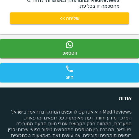
MedReviews ומהמרפאה ובאפשרותי לחזור בי
מהסכמה זו בכל עת.
שליחה >>
ווטסאפ
חיוג
אודות
MedReviews היא אינדקס לרופאים המתקדם והאמין בישראל
המרכז מידע וחוות דעת מאומתות על רופאים ומרפאות.
המערכת, המהווה חלק מקבוצת אתרי חוות הדעת המובילה
בישראל, מחברת בין מטופלים המחפשים טיפול רפואי איכותי לבין
רופאים מומלצים ומובילים. אנו עושים זאת באמצעות טכנולוגיית