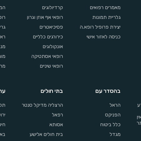
מאמרים רפואים
קרדיולוגים
המט
גלריית תמונות
רופאי אף אוזן וגרון
רופ
יצירת פרופיל רופא.ה
פסיכיאטרים
גרי
כניסה לאזור אישי
כירורגים כלליים
ראו
אונקולוגים
מנת
רופאי אסתטיקה
מומ
רופאי שיניים
מרכ
בהסדר עם
בתי חולים
ער
ע
הראל
הרצליה מדיקל סנטר
תל 
הפניקס
רפאל
ירו
ין
ר
כלל ביטוח
אסותא
חיפ
מגדל
בית חולים אלישע
בא