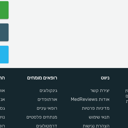
ניווט
רופאים מומחים
התמ
ן
יצירת קשר
גינקולוגים
אור
ם
אודות MedReviews
אורתופדים
אנד
ת
מדיניות פרטיות
רופאי עיניים
גסט
תנאי שימוש
מנתחים פלסטיים
נוי
הצהרת נגישות
דרמטולוגים
רופ