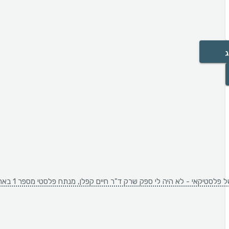
ג
ת ובטוחות שיש. התוצאה טבעית, מקצועית, הכי "אני" שיש. הצוות של ד"ר קפלן הפך לי עולמות כדי שאקבל ניתוח מוקדם (רפואי), ד"ר קפלן היה סופר קפדן על הפרטים הקטנים לכל אורך הדרך, הגיע לביקורת בכל יום בבית החולים בימי האשפוז כולל שישי ושבת! והביקורות שוטפות ונמשכות ועוקבות אחרי כל פרט בהחלמה. תודה גדולה לד"ר קפלן ולצוות המופלא שאיתו!