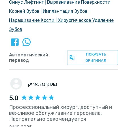
Синус Лифтинг
|
Выравнивание Поверхности
Корней Зубов
|
Имплантация Зубов
|
Наращивание Кости
|
Хирургическое Удаление
Зубов
Автоматический
ПОКАЗАТЬ
перевод
ОРИГИНАЛ
, מוסקונה
אריק
5.0
Профессиональный хирург, доступный и
вежливое обслуживание персонала.
Настоятельно рекомендуется