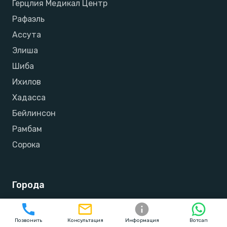
Герцлия Медикал Центр
Рафаэль
Ассута
Элиша
Шиба
Ихилов
Хадасса
Бейлинсон
Рамбам
Сорока
Города
Тель-Авив
Позвонить
Консультация
Информация
Вотсап
Иерусалим