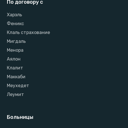
По договору с
Харэль
Феникс
Клаль страхование
Мигдаль
Менора
Аялон
Клалит
Маккаби
Меухедет
Леумит
Больницы