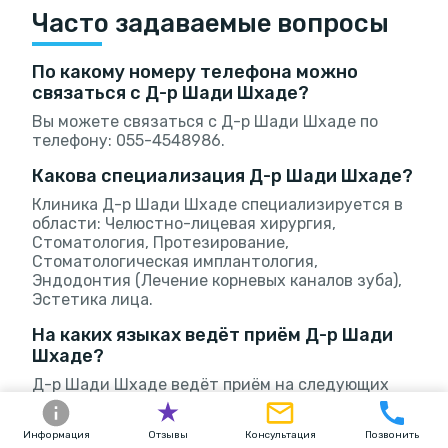
Часто задаваемые вопросы
По какому номеру телефона можно
связаться с Д-р Шади Шхаде?
Вы можете связаться с Д-р Шади Шхаде по
телефону: 055-4548986.
Какова специализация Д-р Шади Шхаде?
Клиника Д-р Шади Шхаде специализируется в
области: Челюстно-лицевая хирургия,
Стоматология, Протезирование,
Стоматологическая имплантология,
Эндодонтия (Лечение корневых каналов зуба),
Эстетика лица.
На каких языках ведёт приём Д-р Шади
Шхаде?
Д-р Шади Шхаде ведёт приём на следующих
языках: Иврит, Английский, Арабский.
Можно ли связаться с Д-р Шади Шхаде
Информация
Отзывы
Консультация
Позвонить