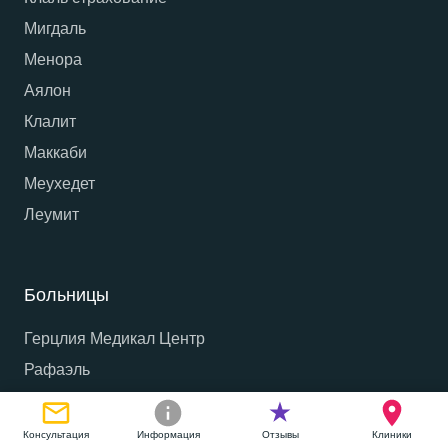
Мигдаль
Менора
Аялон
Клалит
Маккаби
Меухедет
Леумит
Больницы
Герцлия Медикал Центр
Рафаэль
Ассута
Элиша
Консультация
Информация
Отзывы
Клиники