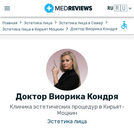
🇷🇺
RU
›
›
›
Главная
Эстетика лица
Эстетика лица в Север
›
Доктор Виорика Кондря
Эстетика лица в Кирьят Моцкин
Доктор Виорика Кондря
Клиника эстетических процедур в Кирьят-
Моцкин
Эстетика лица