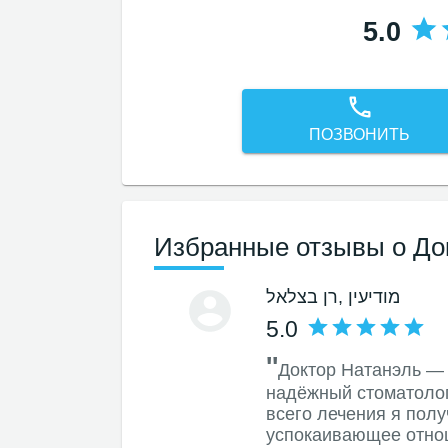
5.0
ПОЗВОНИТЬ
Избранные отзывы о До
, מודיעין
רן בצלאל
5.0
''
Доктор Натанэль —
надёжный стоматолог
всего лечения я пол
успокаивающее отнош