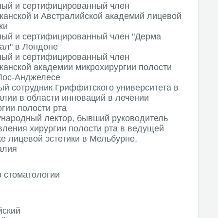
ный и сертифицированный член
канской и Австралийской академий лицевой
ки
ный и сертифицированный член "Дерма
ал" в Лондоне
ный и сертифицированный член
канской академии микрохирургии полости
 Лос-Анджелесе
ый сотрудник Гриффитского университета в
алии в области инноваций в лечении
гии полости рта
народный лектор, бывший руководитель
вления хирургии полости рта в ведущей
е лицевой эстетики в Мельбурне,
алия
р стоматологии
йский