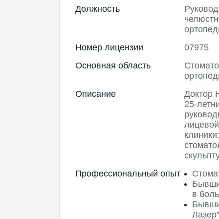
Должность
Руковод
челюстн
ортопед
Номер лицензии
07975
Основная область
Стомато
ортопед
Описание
Доктор 
25-летн
руковод
лицевой
клиники
стомато
скульпт
Профессиональный опыт
Стома
Бывши
в боль
Бывши
Лазер