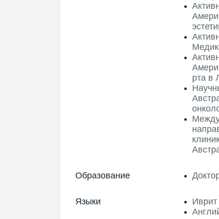
Актив
Амери
эстети
Актив
Медик
Актив
Амери
рта в
Научн
Австр
онколо
Между
напра
клиник
Австр
Образование
Докто
Языки
Иврит
Англи