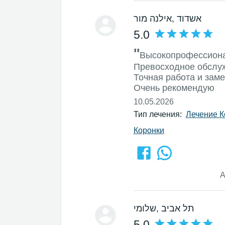
, אשדוד
אילנה מור
5.0
''
Высокопрофессиона
Превосходное обслуж
Точная работа и зам
Очень рекомендую
10.05.2026
Тип лечения:
Лечение К
Коронки
А
, תל אביב
שלומי
5.0