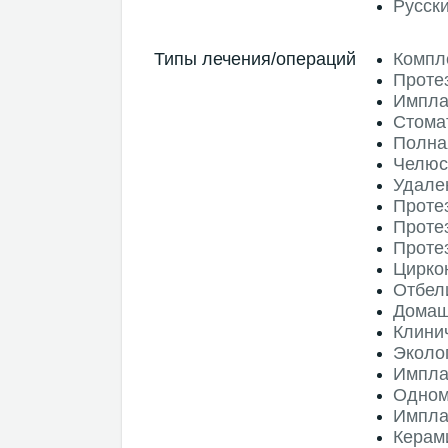
Русск
Типы лечения/операций
Компл
Проте
Импла
Стома
Полна
Челюс
Удале
Проте
Проте
Проте
Цирко
Отбел
Домаш
Клини
Эколо
Импла
Одном
Импла
Керам