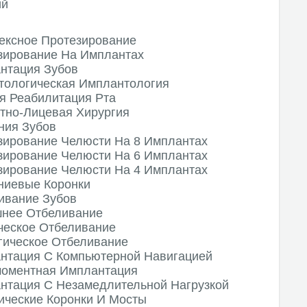
ий
ексное Протезирование
зирование На Имплантах
нтация Зубов
тологическая Имплантология
я Реабилитация Рта
тно-Лицевая Хирургия
ния Зубов
зирование Челюсти На 8 Имплантах
зирование Челюсти На 6 Имплантах
зирование Челюсти На 4 Имплантах
ниевые Коронки
ивание Зубов
нее Отбеливание
ческое Отбеливание
гическое Отбеливание
нтация С Компьютерной Навигацией
оментная Имплантация
нтация С Незамедлительной Нагрузкой
ические Коронки И Мосты