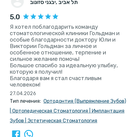
, תל אביב
יבגני סזונוב
5.0
Я хотел поблагодарить команду
стоматологической клиники Гольдман и
особые благодарности доктору Юли и
Виктории Гольдман за личное и
особенное отношение, терпение и
сильное желание помочь!
Большое спасибо за идеальную улыбку,
которую я получил!
Благодаря вам я стал счастливым
человеком!
27.04.2026
Тип лечения:
Ортодонтия (Выпрямление Зубов)
|
Ортопедическая Стоматология
|
Имплантация
Зубов
|
Эстетическая Стоматология