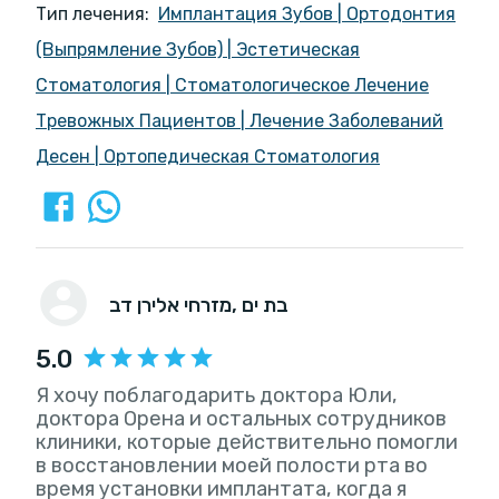
Тип лечения:
Имплантация Зубов
|
Ортодонтия
(Выпрямление Зубов)
|
Эстетическая
Стоматология
|
Стоматологическое Лечение
Тревожных Пациентов
|
Лечение Заболеваний
Десен
|
Ортопедическая Стоматология
, בת ים
מזרחי אלירן דב
5.0
Я хочу поблагодарить доктора Юли,
доктора Орена и остальных сотрудников
клиники, которые действительно помогли
в восстановлении моей полости рта во
время установки имплантата, когда я