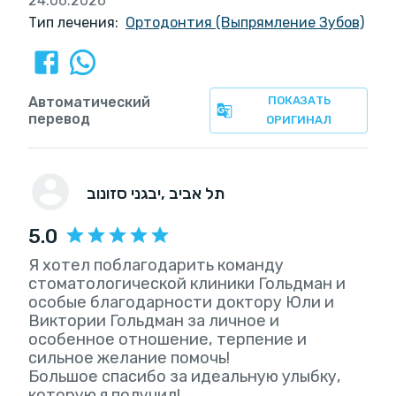
24.06.2026
Тип лечения:
Ортодонтия (Выпрямление Зубов)
Автоматический
ПОКАЗАТЬ
перевод
ОРИГИНАЛ
, תל אביב
יבגני סזונוב
5.0
Я хотел поблагодарить команду
стоматологической клиники Гольдман и
особые благодарности доктору Юли и
Виктории Гольдман за личное и
особенное отношение, терпение и
сильное желание помочь!
Большое спасибо за идеальную улыбку,
которую я получил!