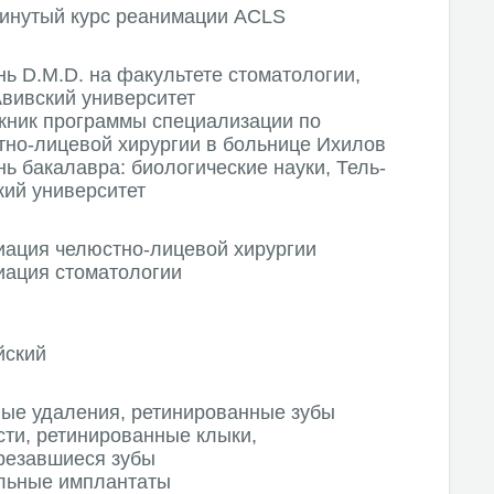
инутый курс реанимации ACLS
ь D.M.D. на факультете стоматологии,
Авивский университет
кник программы специализации по
тно-лицевой хирургии в больнице Ихилов
ь бакалавра: биологические науки, Тель-
кий университет
иация челюстно-лицевой хирургии
иация стоматологии
йский
ые удаления, ретинированные зубы
сти, ретинированные клыки,
резавшиеся зубы
льные имплантаты