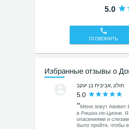
5.0
ПОЗВОНИТЬ
Избранные отзывы о До
, חולון
אביבית בן יעקב
5.0
''
Меня зовут Авивит 
в Ришон-ле-Ционе. Я
опасениями и слезам
было пройти, чтобы 