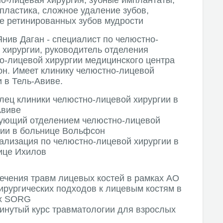
 пластика, сложное удаление зубов,
е ретинированных зубов мудрости
Янив Даган - специалист по челюстно-
 хирургии, руководитель отделения
о-лицевой хирургии медицинского центра
н. Имеет клинику челюстно-лицевой
и в Тель-Авиве.
лец клиники челюстно-лицевой хирургии в
Авиве
ующий отделением челюстно-лицевой
гии в больнице Вольфсон
ализация по челюстно-лицевой хирургии в
ице Ихилов
лечения травм лицевых костей в рамках AO
ирургических подходов к лицевым костям в
х SORG
инутый курс травматологии для взрослых