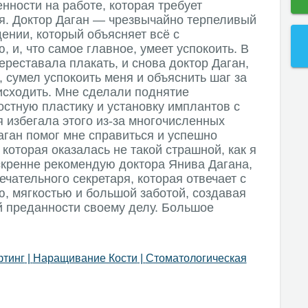
енности на работе, которая требует
. Доктор Даган — чрезвычайно терпеливый
ении, который объясняет всё с
 и, что самое главное, умеет успокоить. В
ереставала плакать, и снова доктор Даган,
 сумел успокоить меня и объяснить шаг за
оисходить. Мне сделали поднятие
остную пластику и установку имплантов с
я избегала этого из-за многочисленных
аган помог мне справиться и успешно
которая оказалась не такой страшной, как я
скренне рекомендую доктора Янива Дагана,
чательного секретаря, которая отвечает с
, мягкостью и большой заботой, создавая
 преданности своему делу. Большое
фтинг
|
Наращивание Кости
|
Стоматологическая