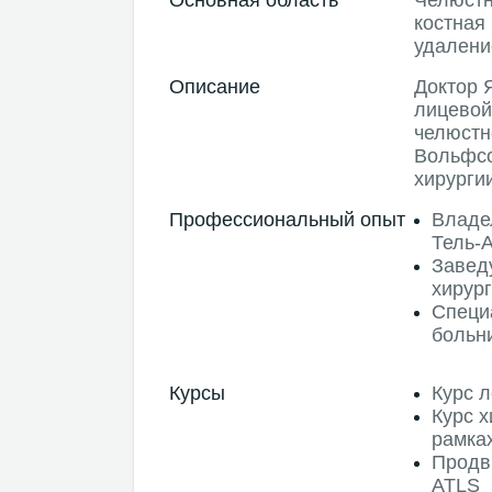
костная
удалени
Описание
Доктор 
лицевой
челюстн
Вольфсо
хирурги
Профессиональный опыт
Владе
Тель-
Завед
хирур
Специ
больн
Курсы
Курс 
Курс х
рамка
Продв
ATLS