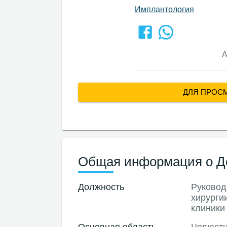
Имплантология
А
ДЛЯ ПРОС
Общая информация о До
Должность
Руковод
хирурги
клиники
Основная область
Челюстн