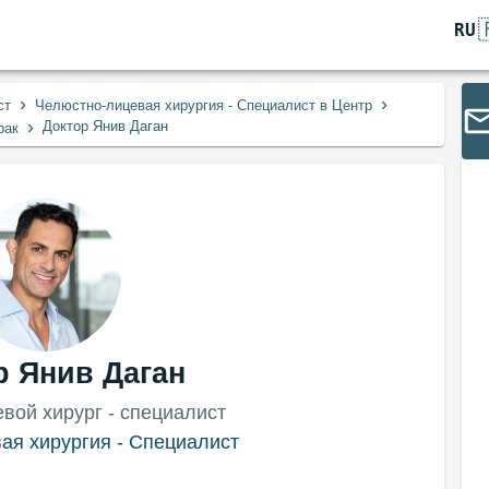
RU
›
›
ст
Челюстно-лицевая хирургия - Специалист в Центр
›
Доктор Янив Даган
рак
р Янив Даган
вой хирург - специалист
ая хирургия - Специалист