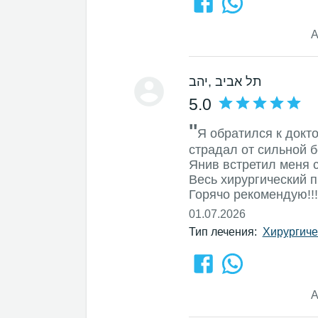
А
, תל אביב
יהב
5.0
''
Я обратился к докт
страдал от сильной б
Янив встретил меня 
Весь хирургический п
Горячо рекомендую!!!
01.07.2026
Тип лечения:
Хирургиче
А