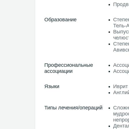
Продв
Образование
Степен
Тель-
Выпус
челюс
Степен
Авивс
Профессиональные
Ассоц
ассоциации
Ассоц
Языки
Иврит
Англи
Типы лечения/операций
Сложн
мудро
непро
Дента