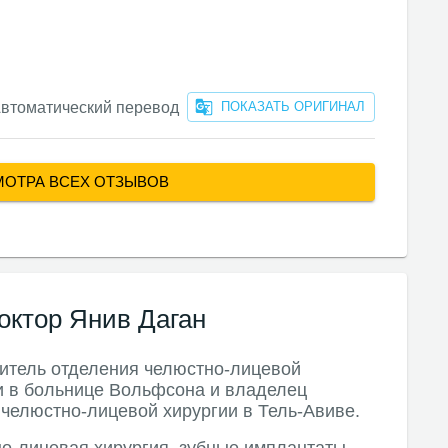
втоматический перевод
ПОКАЗАТЬ ОРИГИНАЛ
МОТРА ВСЕХ ОТЗЫВОВ
ктор Янив Даган
итель отделения челюстно-лицевой
и в больнице Вольфсона и владелец
 челюстно-лицевой хирургии в Тель-Авиве.
о-лицевая хирургия, зубные имплантаты,