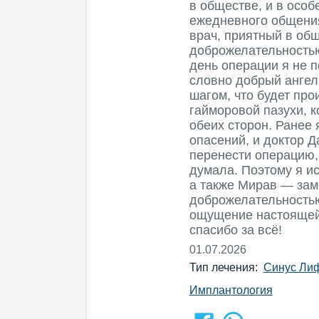
в обществе, и в особ
ежедневного общения
врач, приятный в общ
доброжелательностью,
день операции я не п
словно добрый ангел,
шагом, что будет пр
гайморовой пазухи, к
обеих сторон. Ранее 
опасений, и доктор Д
перенести операцию, 
думала. Поэтому я и
а также Мирав — заме
доброжелательностью
ощущение настоящей
спасибо за всё!
01.07.2026
Тип лечения:
Синус Ли
Имплантология