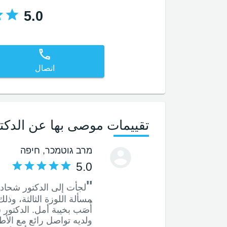
5.0
اتصال
تقييمات موصى بها عن الدكت
מרב גוטמכר
, חיפה
5.0
''
مسألة اللوزة الثالثة، وذل
أُصَب بخيبة أمل. الدكتو
ولديه تواصل رائع مع الأط