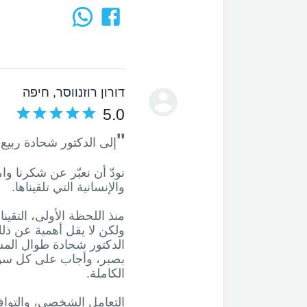
דורון רוזנווסר
, חיפה
5.0
''
نودّ أن نعبّر عن شكرنا وامت
منذ اللحظة الأولى، التق
ولكن لا يقل أهمية عن ذل
الدكتور شحادة طوال الم
بصبر، وأجاب على كل سؤال 
التعامل الشخصي، والتوافر،