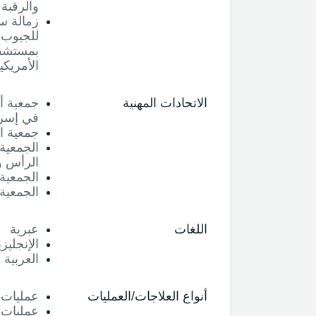
والرقبة
زمالة س
للجيوب ا
بمستشفى 
الأمريكي
الاتحادات المهنية
جمعية أ
في إسرا
جمعية ا
الجمعية 
الرأس و
الجمعية 
الجمعية 
اللغات
عبرية
الإنجليزي
العربية
أنواع العلاجات/العمليات
عمليات ا
عمليات ت