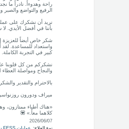
راحة وهدوءاً. نادراً ما نج
نريد أن نشكرك على عملك 
شكر خاص أيضاً للعزيزة إي
واستعداد للمساعدة. لقد أ
نشكركم من كل قلوبنا على 
«هناك أطباء ممتازون، و
كلاهما معاً.» 💟
07‏/06‏/2026
نوع العلاج:
عمليات FESS - عملية من خلال تنظير الجيوب الأنفية