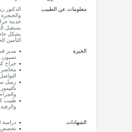
معلومات عن الطبيب
الدكتور ر
والحنجرة 
يستقبل ال
بشكل خاص،
التأمين ال
الخبرة
مدير قس
تسيون.
جراح كب
محاضر ف
التواصل
زميل سر
بالتيمور
والجراحة
طبيب كب
والرقبة
الشهادات
دراسة ا
تخصص في