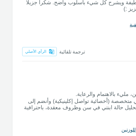
ً لطيفة ويشرح كل شيء بأسلوب واضح. شكراً جزيلاً
يز :)
فية
ترجمة تلقائية
الرأي الأصلي
متخصصة (أخصائية تواصل إكلينيكية) وأنضم إلى
بتحليل حالة ابنتي في سن وظروف معقدة، باحترافية
لوزتين