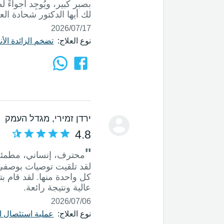
بصبر كبير، ويُوجِد أجواء
لك أيها الدكتور شحادة العز
17‏/07‏/2026
نوع العلاج:
تضخم الزائدة الأن
ירדן זמירי
, מגדל העמק
4.8
''
لقد تلقيت توصيات بوصفي 
كل واحدة منها. لقد قام 
عالية ونتيجة رائعة.
06‏/07‏/2026
نوع العلاج:
عملية استئصال ال