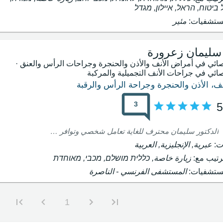
 ביטוח, הראל, איילון, מגדל
ستشفيات:
مئير
 سليمان زعرورة
ائي في أمراض الأنف والأذن والحنجرة وجراحات الرأس والعنق ·
ائي في جراحات الأنف التجميلية والمركبة
نف، الأذن والحنجرة وجراحة الرأس والرقبة
3
5
الدكتور سليمان محترف للغاية تعامل شخصي وتوافر عالٍ، رافقني طوال فترة العلاج، من الاستشارة الأولى، خلال العملية الجراحية وحتى اليوم في المتابعة.. قدّم أفضل استجابة طبية مهنية وإنسانية، وحصلت على أجمل نتيجة ممكنة، وكلما مر الوقت أصبحت أكثر رضاً عن مظهري والعمل النادر الذي أنجزه. أنصح به بشدة، طبيب موهوب، يمكن الوثوق به بشكل كامل.
ت:
عبرية, الإنجليزية, العربية
ترتيب مع:
زيارة خاصة, כללית מושלם, מכבי, מאוחדת
ستشفيات:
المستشفى الفرنسي - الناصرة
1