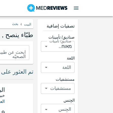
›
بحث
البيت
تصفيات إضافية
طبّاء ينصح ,
صناديق/ تأمينات
صناديق/ تأمينات
ابحث عن طبيب
الصحيّه
اللغة
اللغة
تم العثور على 3
مستشفيات
مستشفيات
ال
خبي
الجِنس
الع
الجِنس
.9