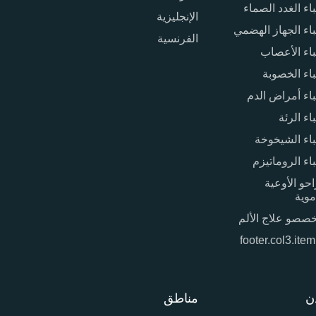
اء الغدد الصماء
الإنجليزية
اء الجهاز الهضمي
الفرنسية
اء الأعصاب
اء الخصوبة
اء أمراض الدم
اء الرئة
اء الشيخوخة
اء الروماتيزم
حو الأوعية
موية
صصو علاج الألم
footer.col3.ite
ن
مناطق