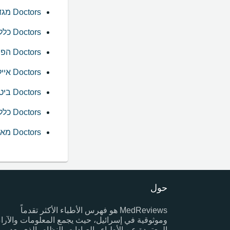
Doctors מגדל
Doctors כלל ביטוח
Doctors הפניקס
Doctors איילון
Doctors ביטוח ישיר
Doctors כללית מושלם
Doctors מאוחדת עדיף
حول
MedReviews هو فهرس الأطباء الأكثر تقدماً
وموثوقية في إسرائيل، حيث يجمع المعلومات والآراء
المعتمدة عن الأطباء والعيادات. النظام، الذي يعد