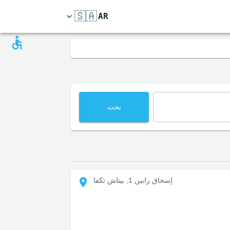
🇸🇦
AR
بحث
إسحاق رابين 1, بيتاش تكفا