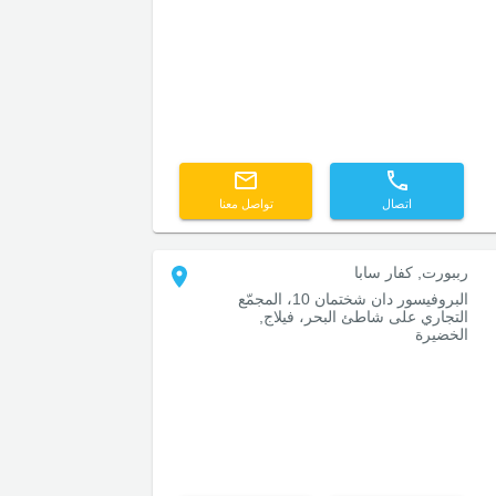
اتصال
تواصل معنا
رببورت, كفار سابا
البروفيسور دان شختمان 10، المجمّع
التجاري على شاطئ البحر، فيلاج,
الخضيرة