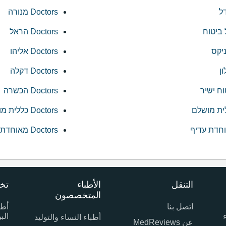
Doctors מנורה
Doctors הראל
Doctors אליהו
Doctors דקלה
Doctors הכשרה
Doctors כללית מושלם פלטינום
Doctors מאוחדת שיא
التنقل
الأطباء
تخ
المتخصصون
اتصل بنا
أطب
الب
أطباء النساء والتوليد
عن MedReviews