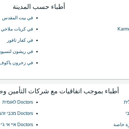
أطباء حسب المدينة
في بيت المقدس
في كريات ملاخي
في كفار تافور
في ريشون لتسيو
في زخرون ياكوف
أطباء بموجب اتفاقيات مع شركات التأمين و
Doctors לאומית
Doctors מכבי זהב
Doctors איי אי ג'י