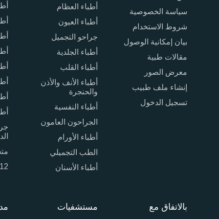
أطب
أطباء العظام
سياسة الخصوصية
أطب
أطباء العيون
شروط الاستخدام
أطب
جراحو التجميل
بيان إمكانية الوصول
أطب
أطباء الجلدية
مقالات طبية
أطب
أطباء القلب
معرض الصور
أطب
أطباء الأنف والأذن
إنشاء ملف طبيب
والحنجرة
أطب
تسجيل الدخول
أطباء النفسية
أطب
الجراحون العامون
جرا
الد
أطباء الأورام
متخ
الطب التجميلي
m12
أطباء الأسنان
بالاتفاق مع
مستشفيات
مد