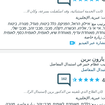
كانت الخدمة استثنائية، وقد استُقبلت بسرعة، وكان التعامل رائعاً، سريعاً ومهنياً للغاية. شعرت بالأمان وأنني في أفضل الأيدي الممكنة. مرّت العملية بسلام، وأنا فخور وسعيد جداً بوجود أطباء بهذا المستوى من الاحترافية والإنسانية، مثل البروفيسور إيران شدوت.
ت:
عبرية, الإنجليزية
ترتيب مع:
איילון, הראל, הפניקס, כלל ביטוח, מגדל, מנורה, ביטוח
ר, איי אי ג'י, אליהו, הכשרה, דקלה, מכבי, מכבי זהב, מכבי שלי,
חדת, מאוחדת עדיף, מאוחדת שיא, לאומית, לאומית כסף, לאומית
, زيارة خاصة
شارة عبر الفيديو
يارون برين
ب عظام خبير في استبدال المفاصل
بدال المفاصل
162
4
كان العلاج الذي تلقيته من الدكتور برين (استبدال الركبة) ممتازاً. شرح لي الدكتور برين بصبر ولطف ما كنت على وشك المرور به وأجاب على جميع أسئلتي. نجحت العملية الجراحية وبعد أقل من شهر تمكنت من المشي دون عصا. أنا راضٍ جداً وأنصح بشدة بالدكتور برين.
ت:
عبرية, الإنجليزية
ترتيب مع:
כללית, מאוחדת, לאומית, מכבי זהב, زيارة خاصة, מנורה,