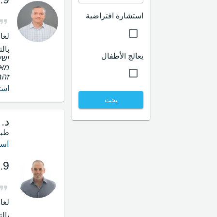
استشارة افتراضية
لغا
بال
يعالج الأطفال
ישי
מאו
זהב
است
بحث
د. 
طبي
است
.9
لغا
بال