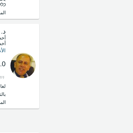
כלל
الم
د.
أخص
أخص
الأ
.0
لغا
بال
الم