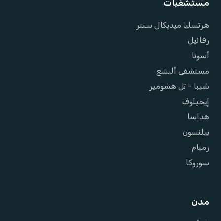
مستشفيات
هرتسليا ميديكال سنتر
رفائيل
أسوتا
مستشفى أليشع
شيبا - تل هشومير
إيخيلوف
هداسا
بيلنسون
رمبام
سوروكا
مدن