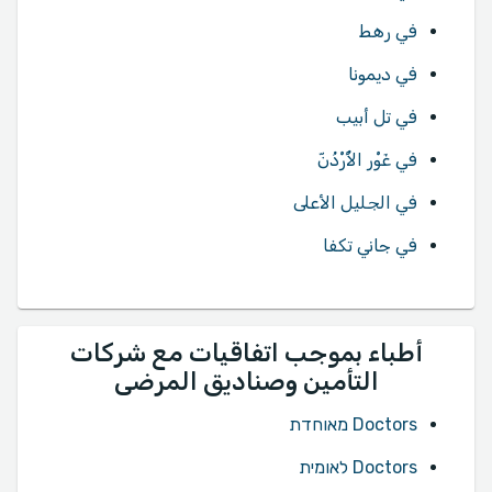
في رهط
في ديمونا
في تل أبيب
في غَوْر الأُرْدُنّ
في الجليل الأعلى
في جاني تكفا
أطباء بموجب اتفاقيات مع شركات
التأمين وصناديق المرضى
Doctors מאוחדת
Doctors לאומית