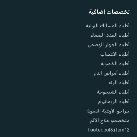
تخصصات إضافية
أطباء المسالك البولية
أطباء الغدد الصماء
أطباء الجهاز الهضمي
أطباء الأعصاب
أطباء الخصوبة
أطباء أمراض الدم
أطباء الرئة
أطباء الشيخوخة
أطباء الروماتيزم
جراحو الأوعية الدموية
متخصصو علاج الألم
footer.col3.item12