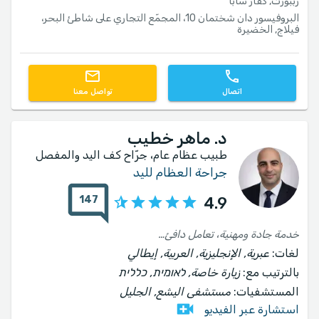
رببورت, كفار سابا
البروفيسور دان شختمان 10، المجمّع التجاري على شاطئ البحر،
فيلاج, الخضيرة
اتصال
تواصل معنا
د. ماهر خطيب
طبيب عظام عام، جرّاح كف اليد والمفصل
جراحة العظام لليد
147
4.9
خدمة جادة ومهنية، تعامل دافئ ومراعٍ. اعتنى بابني بشكل استثنائي وبتفانٍ، إنه طبيب محترف حقاً!
لغات:
عبرية, الإنجليزية, العربية, إيطالي
بالترتيب مع:
زيارة خاصة, לאומית, כללית
المستشفيات:
مستشفى اليشع, الجليل
استشارة عبر الفيديو