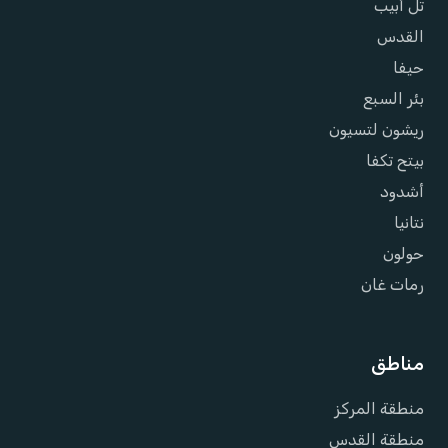
تل أبيب
القدس
حيفا
بئر السبع
ريشون لتسيون
بيتح تكفا
أشدود
نتانيا
حولون
رمات غان
مناطق
منطقة المركز
منطقة القدس