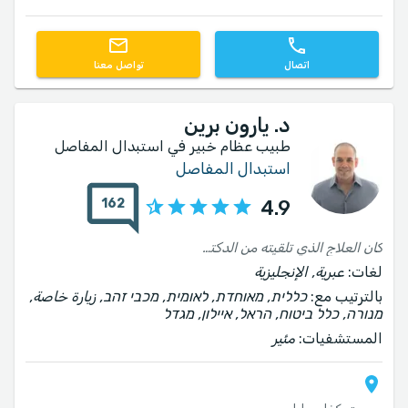
اتصال
تواصل معنا
د. يارون برين
طبيب عظام خبير في استبدال المفاصل
استبدال المفاصل
162
4.9
كان العلاج الذي تلقيته من الدكتور برين (استبدال الركبة) ممتازاً. شرح لي الدكتور برين بصبر ولطف ما كنت على وشك المرور به وأجاب على جميع أسئلتي. نجحت العملية الجراحية وبعد أقل من شهر تمكنت من المشي دون عصا. أنا راضٍ جداً وأنصح بشدة بالدكتور برين.
لغات:
عبرية, الإنجليزية
بالترتيب مع:
כללית, מאוחדת, לאומית, מכבי זהב, زيارة خاصة,
מנורה, כלל ביטוח, הראל, איילון, מגדל
المستشفيات:
مئير