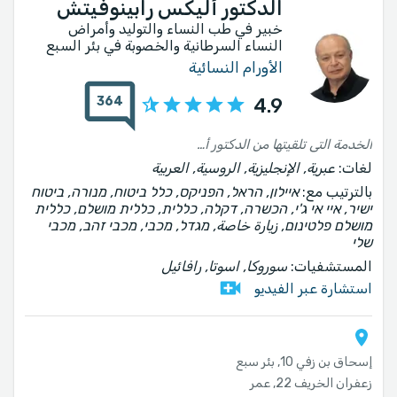
الدكتور أليكس رابينوفيتش
خبير في طب النساء والتوليد وأمراض
النساء السرطانية والخصوبة في بئر السبع
الأورام النسائية
364
4.9
الخدمة التي تلقيتها من الدكتور أليكس كانت مهذبة ومهنية للغاية.. أنا سعيد جداً بتشخيصه وعلاجه...
لغات:
عبرية, الإنجليزية, الروسية, العربية
بالترتيب مع:
איילון, הראל, הפניקס, כלל ביטוח, מנורה, ביטוח
ישיר, איי אי ג'י, הכשרה, דקלה, כללית, כללית מושלם, כללית
מושלם פלטינום, زيارة خاصة, מגדל, מכבי, מכבי זהב, מכבי
שלי
المستشفيات:
سوروكا, اسوتا, رافائيل
استشارة عبر الفيديو
إسحاق بن زفي 10, بئر سبع
زعفران الخريف 22, عمر