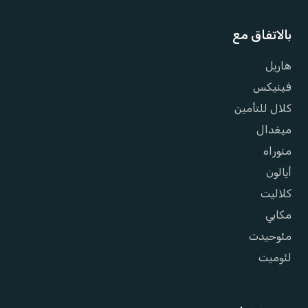
بالاتفاق مع
هاريل
فينيكس
كلال للتأمين
ميغدال
منوراه
أيالون
كلاليت
مكابي
مئوحيدت
لئوميت