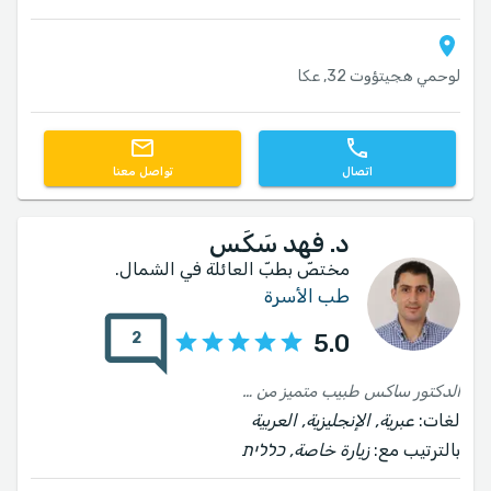
لوحمي هجيتؤوت 32, عكا
اتصال
تواصل معنا
د. فهد سَكَس
مختصّ بطبّ العائلة في الشمال.
طب الأسرة
2
5.0
الدكتور ساكس طبيب متميز من الطراز الأول، المعاملة مع المرضى، الاحترافية والمسؤولية الاستثنائية، علاجه الدقيق والمهتم لوالدي يستحق التقدير الكبير! ليتنا نحظى برؤية المزيد من الأطباء بهذا المستوى الرفيع في مجتمعنا
لغات:
عبرية, الإنجليزية, العربية
بالترتيب مع:
زيارة خاصة, כללית