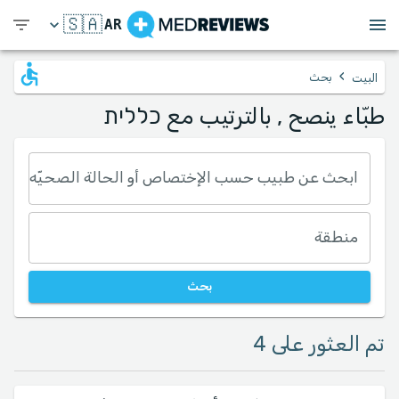
🇸🇦
AR
›
بحث
البيت
طبّاء ينصح , بالترتيب مع כללית
ابحث عن طبيب حسب الإختصاص أو الحالة الصحيّه
منطقة
بحث
تم العثور على 4