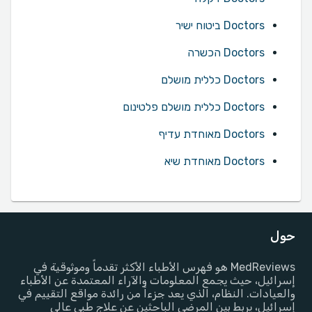
Doctors ביטוח ישיר
Doctors הכשרה
Doctors כללית מושלם
Doctors כללית מושלם פלטינום
Doctors מאוחדת עדיף
Doctors מאוחדת שיא
حول
MedReviews هو فهرس الأطباء الأكثر تقدماً وموثوقية في
إسرائيل، حيث يجمع المعلومات والآراء المعتمدة عن الأطباء
والعيادات. النظام، الذي يعد جزءاً من رائدة مواقع التقييم في
إسرائيل، يربط بين المرضى الباحثين عن علاج طبي عالي