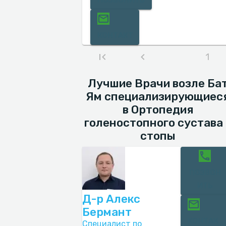
ПОЗВОНИТЬ
КОНТАКТ
1
Лучшие Врачи возле Ба
Ям специализирующиес
в Ортопедия
голеностопного сустава 
стопы
ПОЗВОН
ИТЬ
Д-р Алекс
Бермант
КОНТАК
Специалист по