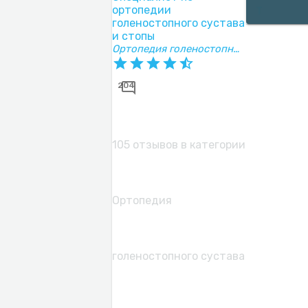
ортопедии
Т
голеностопного сустава
и стопы
Ортопедия голеностопного сустава и стопы
204
105 отзывов в категории
Ортопедия
голеностопного сустава