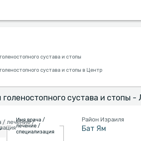
Страховки
Больница
Язык
Пол
голеностопного сустава и стопы
голеностопного сустава и стопы в Центр
 голеностопного сустава и стопы - 
Район Израиля
Имя врача /
 / лечение /
лечение /
зация
специализация