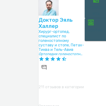
ПОЗВОН
ИТЬ
Доктор Эяль
Халлер
КОНТАК
Хирург-ортопед,
специалист по
Т
голеностопному
суставу и стопе, Петах-
Тиква и Тель-Авив
Ортопедия голеностопного сустава и стопы
361
211 отзывов в категории