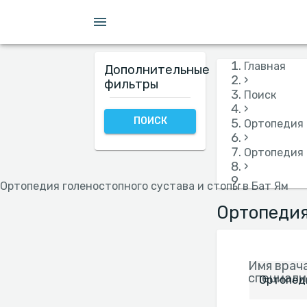
Страховки
Язык
Больница
Пол
Главная
Дополнительные
›
фильтры
Поиск
›
ПОИСК
Ортопедия 
›
Ортопедия 
›
Ортопедия голеностопного сустава и стопы в Бат Ям
Ортопедия
Имя врача
специали