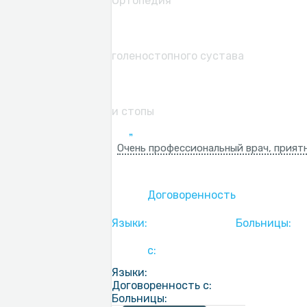
Ортопедия
голеностопного сустава
и стопы
Очень профессиональный врач, прият
Договоренность
Языки:
Больницы:
с:
Языки:
Договоренность с:
Больницы: