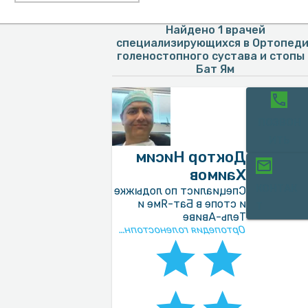
Найдено 1 врачей
специализирующихся в Ортопеди
голеностопного сустава и стопы 
Бат Ям
ПОЗВОН
ИТЬ
Доктор Нисим
Хаимов
КОНТАК
Специалист по лодыжке
и стопе в Бат-Яме и
Т
Тель-Авиве
Ортопедия голеностопного сустава и стопы