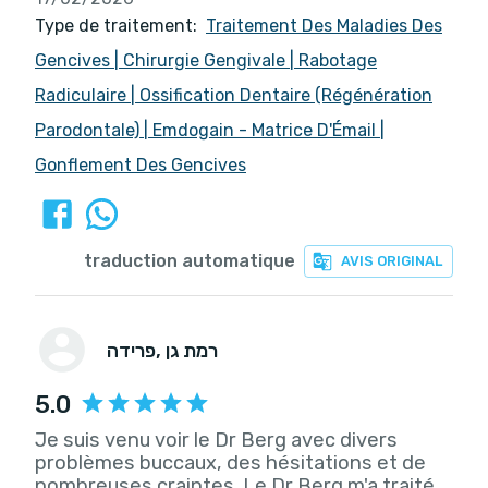
Type de traitement:
Traitement Des Maladies Des
Gencives
|
Chirurgie Gengivale
|
Rabotage
Radiculaire
|
Ossification Dentaire (Régénération
Parodontale)
|
Emdogain - Matrice D'Émail
|
Gonflement Des Gencives
traduction automatique
AVIS ORIGINAL
, רמת גן
פרידה
5.0
Je suis venu voir le Dr Berg avec divers
problèmes buccaux, des hésitations et de
nombreuses craintes. Le Dr Berg m'a traité