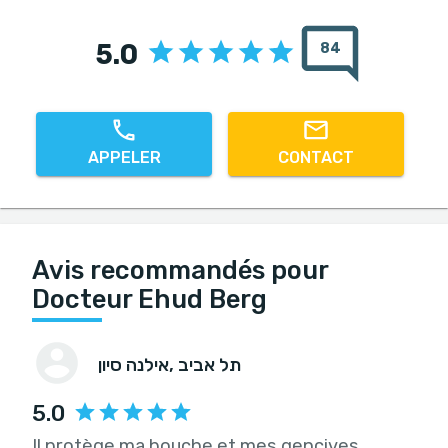
5.0
84
APPELER
CONTACT
Avis recommandés pour
Docteur Ehud Berg
, תל אביב
אילנה סיון
5.0
Il protège ma bouche et mes gencives,