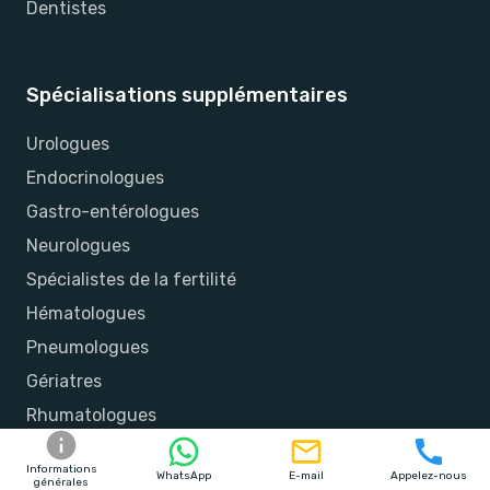
Dentistes
Spécialisations supplémentaires
Urologues
Endocrinologues
Gastro-entérologues
Neurologues
Spécialistes de la fertilité
Hématologues
Pneumologues
Gériatres
Rhumatologues
Chirurgiens vasculaires
Informations
WhatsApp
E-mail
Appelez-nous
Spécialistes de la douleur
générales