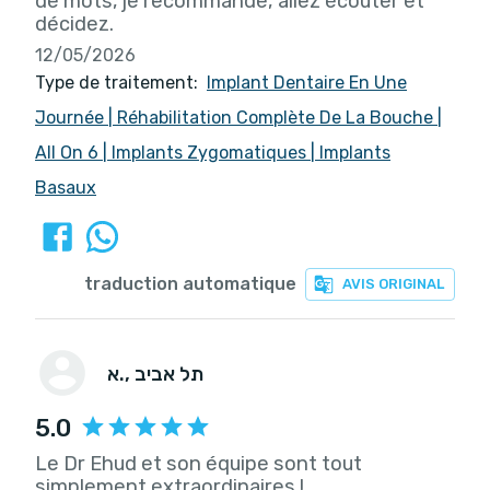
de mots, je recommande, allez écouter et
décidez.
12/05/2026
Type de traitement:
Implant Dentaire En Une
Journée
|
Réhabilitation Complète De La Bouche
|
All On 6
|
Implants Zygomatiques
|
Implants
Basaux
traduction automatique
AVIS ORIGINAL
, תל אביב
א.
5.0
Le Dr Ehud et son équipe sont tout
simplement extraordinaires !