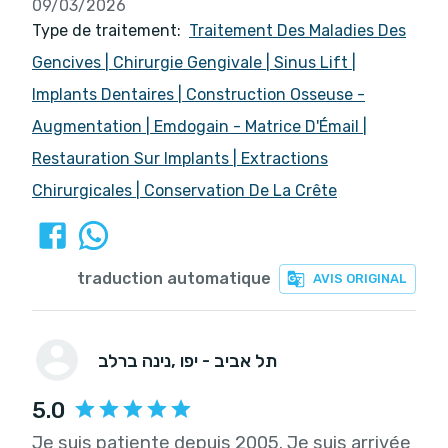
09/03/2026
Type de traitement:
Traitement Des Maladies Des
Gencives
|
Chirurgie Gengivale
|
Sinus Lift
|
Implants Dentaires
|
Construction Osseuse -
Augmentation
|
Emdogain - Matrice D'Émail
|
Restauration Sur Implants
|
Extractions
Chirurgicales
|
Conservation De La Crête
traduction automatique
AVIS ORIGINAL
, תל אביב - יפו
נינה ברלב
5.0
Je suis patiente depuis 2005. Je suis arrivée