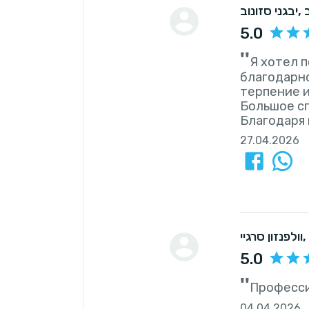
,
יבגני סזונוב
5.0
''
Я хотел 
благодарно
терпение и
Большое сп
Благодаря 
27.04.2026
וולפנזון סרגיי
5.0
''
Професси
04.04.2026