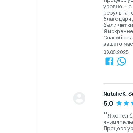
Процесс ус
уровне — 
результато
благодаря 
были четки
Я искренне
Спасибо за
вашего мас
09.05.2025
NatalieK
, 
5.0
''
Я хотел 
вниматель
Процесс ус