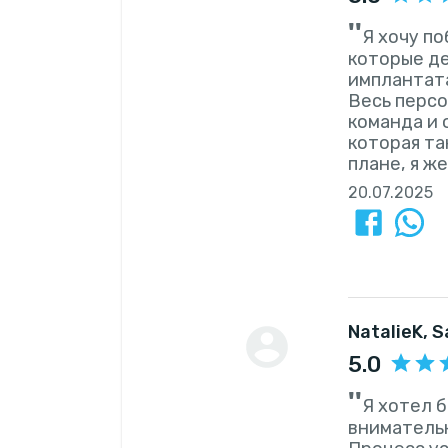
''
Я хочу п
которые де
имплантата
Весь персо
команда и 
которая та
плане, я ж
20.07.2025
NatalieK
, 
5.0
''
Я хотел 
вниматель