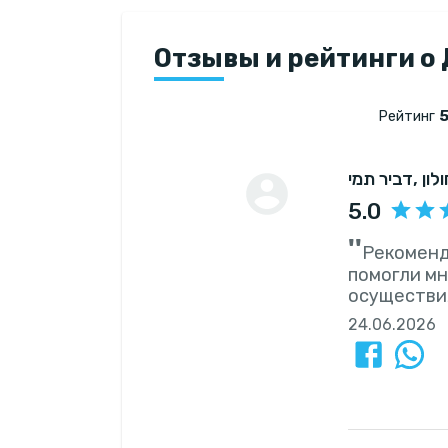
Отзывы и рейтинги о
5
Рейтинг
, לון
דביר תמי
5.0
''
Рекоменд
помогли мн
осуществил
24.06.2026