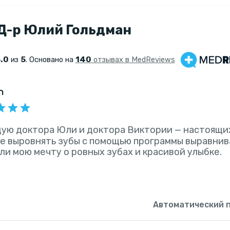
 Д-р Юлий Гольдман
.0
5
140
из
. Основано на
отзывах в MedReviews
חו
ую доктора Юли и доктора Виктории — настоящи
е выровнять зубы с помощью программы выравниван
и мою мечту о ровных зубах и красивой улыбке.
Автоматический 