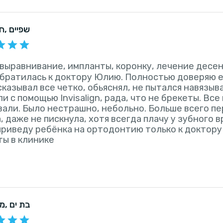
, שפיים
חו
выравнивание, импланты, коронку, лечение десен,
обратилась к доктору Юлию. Полностью доверяю 
сказывал все четко, обьяснял, не пытался навязыв
и с помощью Invisalign, рада, что не брекеты. Все 
али. Было нестрашно, небольно. Больше всего пе
, даже не пискнула, хотя всегда плачу у зубного 
приведу ребёнка на ортодонтию только к доктор
ы в клинике
, בת ים
מז