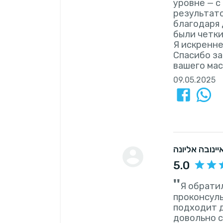
уровне — с
результато
благодаря 
были четки
Я искренне
Спасибо за
вашего мас
09.05.2025
יינובה אליונה
5.0
''
Я обрати
проконсуль
подходит д
довольно с