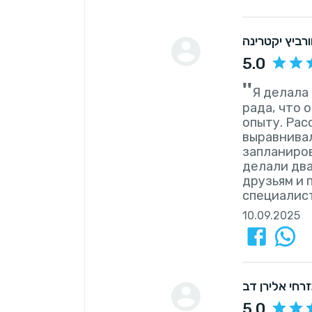
רביץ יקטרינה
5.0
''
Я делала 
рада, что 
опыту. Рас
выравнивал
запланиров
делали два
друзьям и 
специалист
10.09.2025
רחי אלירן דב
5.0