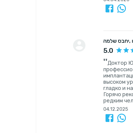
יחבס שלמה
5.0
''
Доктор Ю
профессион
имплантаци
высоком ур
гладко и н
Горячо рек
редким че
04.12.2025