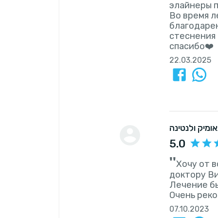
элайнеры п
Во время л
благодарен
стеснения 
спасибо❤️
22.03.2025
אומיק ולנטינה
5.0
''
Хочу от 
доктору Ви
Лечение бы
Очень рек
07.10.2023