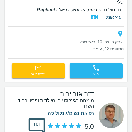
שלי
בתי חולים:
סורוקה, אסותא, רפאל - Raphael
ייעוץ אונליין
יצחק בן צבי 10, באר שבע
סתוונית 22, עומר
חיוג
יצירת קשר
ד"ר אור יריב
מומחה בגינקולוגיה, מיילדות ופריון בהוד
השרון
רפואת נשים/גינקולוגיה
161
5.0