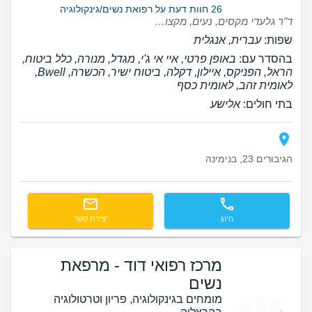
26 חוות דעת על רפואת נשים/גינקולוגיה
ד"ר גלעדי מקסים, נעים, מקצועי, קשוב, הרגשתי ממש שהוא רגיש לכל צרכיי, וזמין לי בכל עת שהייתה צריכה. הסביר לי הכל בסבלנות גם אם שאלתי את אותה שאלה שוב ושוב.. היה ברור לגבי התהליך ומה צריך לעשות בכל שלב. לי ולבן זוגי הייתה חוויה מאוד טובה מולו בכל שלב של התהליך. הרגשנו בידיים טובות. ממליצה למי שמחפשת לא להתלבט. תודה רבה ד"ר.
שפות:
עברית, אנגלית
בהסדר עם:
באופן פרטי, איי אי ג'י, מגדל, מנורה, כלל ביטוח,
הראל, הפניקס, איילון, דקלה, ביטוח ישיר, הכשרה, Bwell,
לאומית זהב, לאומית כסף
בתי חולים:
אלישע
הגיבורים 23, בנימינה
חיוג
יצירת קשר
מרכז רפואי דוד - מרפאת
נשים
מומחים בגינקולוגיה, פריון וטרטולוגיה