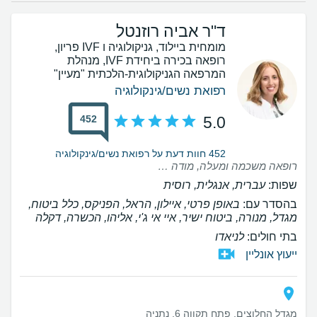
ד"ר אביה רוזנטל
מומחית ביילוד, גניקולוגיה ו IVF פריון,
רופאה בכירה ביחידת IVF, מנהלת
המרפאה הגניקולוגית-הלכתית "מעיין"
רפואת נשים/גינקולוגיה
452
5.0
452 חוות דעת על רפואת נשים/גינקולוגיה
רופאה משכמה ומעלה, מודה לה על הרוגע והפרופורציות שנתת לנו , עם אמונה אמיתית בתהליך. ממליצה בחום רב.
שפות:
עברית, אנגלית, רוסית
בהסדר עם:
באופן פרטי, איילון, הראל, הפניקס, כלל ביטוח,
מגדל, מנורה, ביטוח ישיר, איי אי ג'י, אליהו, הכשרה, דקלה
בתי חולים:
לניאדו
ייעוץ אונליין
מגדל החלוצים, פתח תקווה 6, נתניה