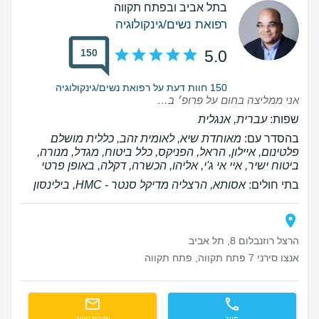
בתל אביב ובפתח תקווה
רפואת נשים/גינקולוגיה
150
5.0
150 חוות דעת על רפואת נשים/גינקולוגיה
אני ממליצה בחום על פרופ׳ בן הרוש. לאורך כל התהליך הרגשתי שיש לי ליווי אישי ומקצועי. קיבלתי תמיד הסברים ברורים וזמינות אמיתית לכל שאלה שהיתה לי. והכי חשוב שבזכותו נכנסתי להריון וילדתי בת מהממת אחרי שנים שלא הצלחנו 🙏
שפות:
עברית, אנגלית
בהסדר עם:
מאוחדת שיא, לאומית זהב, כללית מושלם
פלטינום, איילון, הראל, הפניקס, כלל ביטוח, מגדל, מנורה,
ביטוח ישיר, איי אי ג'י, אליהו, הכשרה, דקלה, באופן פרטי
בתי חולים:
אסותא, הרצליה מדיקל סנטר - HMC, בילינסון
הרצל רוזנבלום 8, תל אביב
אנצו סירני 7 פתח תקווה, פתח תקווה