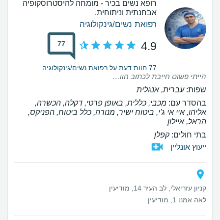
רופא נשים בכיר - מומחה להיסטרוסקופיה
אבחנתית וניתוחית.
רפואת נשים/גינקולוגיה
77
4.9
77 חוות דעת על רפואת נשים/גינקולוגיה
הייתי פשוט חייבת לכתוב חוות דעת על הרופא המלאך הזה! אין ספק שמטפל ברגישות ואכפתיות , דאג להתקשר לאחר הפרוצדורה וגם לוודא לאחר מכן מה שלומי… לכל אורך הטיפול גרם לי להרגיש בטוחה והסביר לאורך כל הדרך מה הולך לקרות אפילו בלי שאשאל כדי שאדע בדיוק לפרטי פרטים מי הולך לקבל אותי ואיך הכול התנהל… אין ספק שמדובר בבן אדם מדהים!!! ללא ספק הבחירה הנכונה.
שפות:
עברית, אנגלית
בהסדר עם:
מכבי, כללית, באופן פרטי, דקלה, הכשרה,
אליהו, איי אי ג'י, ביטוח ישיר, מנורה, כלל ביטוח, הפניקס,
הראל, איילון
בתי חולים:
קפלן
ייעוץ אונליין
קניון עזריאלי, לב העיר 14, מודיעין
לאה אמנו 1, מודיעין