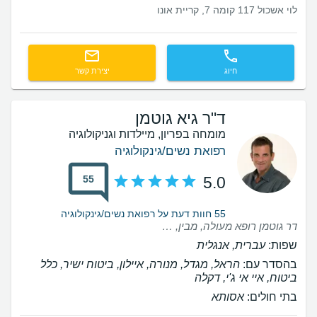
לוי אשכול 117 קומה 7, קריית אונו
חיוג
יצירת קשר
ד"ר גיא גוטמן
מומחה בפריון, מיילדות וגניקולוגיה
רפואת נשים/גינקולוגיה
55
5.0
55 חוות דעת על רפואת נשים/גינקולוגיה
דר גוטמן רופא מעולה, מבין, מאוד מקצועי. הייתי מאוד מרוצה מהטיפול. ממליצה בחום,, ♥️
שפות:
עברית, אנגלית
בהסדר עם:
הראל, מגדל, מנורה, איילון, ביטוח ישיר, כלל
ביטוח, איי אי ג'י, דקלה
בתי חולים:
אסותא