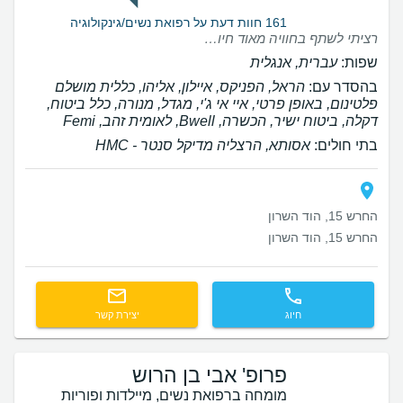
161 חוות דעת על רפואת נשים/גינקולוגיה
רציתי לשתף בחוויה מאוד חיובית שהייתה לי אצל ד”ר אור יריב במהלך בדיקת הסונוגרפיה. הוא היה מקצועי, סבלני ומאוד נעים לאורך כל הבדיקה. הסביר בצורה ברורה על כל צעד שהוא עומד לבצע, דאג לוודא שאני מרגישה בנוח ושאל כל הזמן אם אני בסדר. הגישה הרגישה והאכפתית שלו הפכה את החוויה להרבה יותר רגועה ונעימה. הרגשתי שאני בידיים טובות ומקצועיות. ממליצה בחום!
שפות:
עברית, אנגלית
בהסדר עם:
הראל, הפניקס, איילון, אליהו, כללית מושלם
פלטינום, באופן פרטי, איי אי ג'י, מגדל, מנורה, כלל ביטוח,
דקלה, ביטוח ישיר, הכשרה, Bwell, לאומית זהב, Femi
בתי חולים:
אסותא, הרצליה מדיקל סנטר - HMC
החרש 15, הוד השרון
החרש 15, הוד השרון
חיוג
יצירת קשר
פרופ' אבי בן הרוש
מומחה ברפואת נשים, מיילדות ופוריות