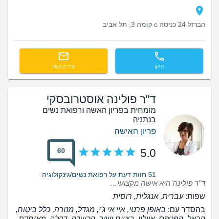
הברזל 24 כניסה c קומה 3, תל אביב
חיוג
יצירת קשר
ד"ר פולינה אוסטרובסקי
מומחית בפריון האשה ורפואת נשים
בנתניה
פריון האישה
60
5.0
51 חוות דעת על רפואת נשים/גינקולוגיה
ד''ר פולינה היא אישה מקצועית, נחמדה ואינטליגנטית! רק בזכותה יש לנו בן האהוב! תמיד נעים לבוא עליה!
שפות:
עברית, אנגלית, רוסית
בהסדר עם:
באופן פרטי, איי אי ג'י, מגדל, מנורה, כלל ביטוח,
הראל, הפניקס, איילון, ביטוח ישיר, הכשרה, דקלה, מאוחדת,