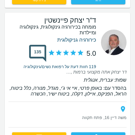
חיוג
יצירת קשר
ד"ר יצחק פיינשטין
מומחה בכירורגיה גינקולוגית, גינקולוגיה
ומיילדות
כירורגיה גניקולוגית
135
5.0
119 חוות דעת על רפואת נשים/גינקולוגיה
דר יצחק אתה מקצועי ברמות , רגיש, איכפתי , מבין ומאוד סבלני . תודה רבה לך
שפות:
עברית, אנגלית
בהסדר עם:
באופן פרטי, איי אי ג'י, מגדל, מנורה, כלל ביטוח,
הראל, הפניקס, איילון, דקלה, ביטוח ישיר, הכשרה
משה דיין 16, פתח תקווה