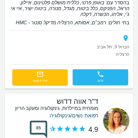
בהסדר עם:
באופן פרטי, כללית מושלם פלטינום, איילון,
הראל, הפניקס, כלל ביטוח, מגדל, מנורה, ביטוח ישיר, איי אי
ג'י, אליהו, הכשרה, דקלה
בתי חולים:
רמב"ם, אסותא, הרצליה מדיקל סנטר - HMC
הברזל 9, תל אביב
הרצליה
חיוג
יצירת קשר
ד"ר אווה דדוש
מומחית במיילדות, גינקולוגיה ומעקב הריון
רפואת נשים/גינקולוגיה
85
4.9