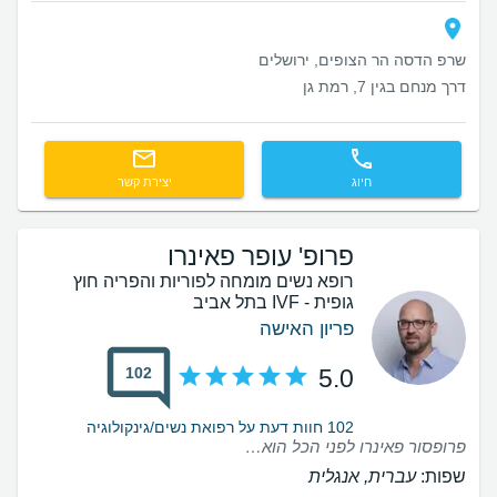
שרפ הדסה הר הצופים, ירושלים
דרך מנחם בגין 7, רמת גן
חיוג
יצירת קשר
פרופ' עופר פאינרו
רופא נשים מומחה לפוריות והפריה חוץ
גופית - IVF בתל אביב
פריון האישה
102
5.0
102 חוות דעת על רפואת נשים/גינקולוגיה
פרופסור פאינרו לפני הכל הוא בן אדם סבלני, נעים, קשוב. מעבר לזה היה לנו תהליך קצר כי אחרי הסבב הראשון נקלטנו והכל התנהל בצורה מאוד מקצועית. תוכדי הוא תמיד היה זמין לשאלות, חששות מהצד שלנו וזה לא מובן מאליו. תודה רבה על הכל
שפות:
עברית, אנגלית