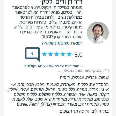
ד"ר דן ודים ולסקי
מומחה במיילדות, גינקולוגיה, אולטרסאונד
והריון בסיכון. מנהל יחידת האולטרסאונד
במחלקת נשים ויולדות בביה"ח הדסה
הר-הצופים, ירושלים. סקירות מערכות,
ניתוח קיסרי, בדיקת מי שפיר, סיסי שליה,
גרידה, הריון תאומים, הפרעה בגדילת
העובר (עובר קטן IUGR).
רפואת נשים/גינקולוגיה
6
5.0
6 חוות דעת על רפואת נשים/גינקולוגיה
ד״ר ולסקי ליווה אותי במהלך ההיריון וביצע את סקירות המערכות והערכות המשקל במקצועיות, יסודיות ודיוק רב. בכל בדיקה קיבלתי הסברים ברורים, יחס מכבד וסבלני ותחושת ביטחון. ממליצה עליו בחום לכל אישה שמחפשת רופא מקצועי, אמין ויסודי.
שפות:
עברית, אנגלית, רוסית
בהסדר עם:
כללית, מאוחדת, לאומית, מכבי, מכבי זהב, איי
אי ג'י, מגדל, מנורה, כלל ביטוח, הראל, הפניקס, אליהו, איילון,
דקלה, ביטוח ישיר, הכשרה, כללית מושלם, כללית מושלם
פלטינום, מאוחדת עדיף, מאוחדת שיא, מכבי שלי, לאומית
כסף, לאומית זהב, משרד הבטחון (צה"ל), Bwell, Femi
בתי חולים:
הדסה הר הצופים