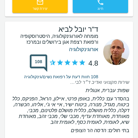
חיוג
יצירת קשר
ד"ר יובל לביא
מומחה לאורוגינקולוגיה, היסטרוסקופיה
ורפואת רצפת אגן בירושלים ובמרכז
אורוגינקולוגיה
108
4.8
108 חוות דעת על רפואת נשים/גינקולוגיה
שירות מקצועי ואדיב ד״ר לביא גילה התעניינותו יצאתי ממנו בהרגשה טובה.
שפות:
עברית, אנגלית
בהסדר עם:
כללית, באופן פרטי, איילון, הראל, הפניקס, כלל
ביטוח, מגדל, מנורה, ביטוח ישיר, איי אי ג'י, אליהו, הכשרה,
דקלה, כללית מושלם, כללית מושלם פלטינום, מכבי,
מאוחדת, מאוחדת עדיף, מכבי שלי, מכבי זהב, מאוחדת
שיא, לאומית, לאומית כסף, לאומית זהב
בתי חולים:
הדסה הר הצופים