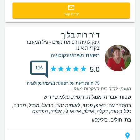
יצירת קשר
ד"ר רות בלוך
גינקולוגיה ורפואת נשים - גיל המעבר
בקריית אונו
רפואת נשים/גינקולוגיה
116
5.0
75 חוות דעת על רפואת נשים/גינקולוגיה
הגעתי לד"ר רות בעקבות מעקב אחר מיומות ובהמלצה לשקול לפרוסקופיה. התלבטתי רבות האם לגשת לניתוח, וד"ר רות הייתה קשובה וסבלנית בצורה יוצאת דופן. היא עברה בקפדנות על כל המסמכים ותוצאות הבדיקות, הקשיבה לכל שאלה והסבירה בצורה ברורה את כל האפשרויות. בנוסף, היא נתנה לי המלצות מקצועיות בנוגע לתחליפי הורמונים לגיל המעבר—מידע שלא קיבלתי משום רופא נשים אחר. הפגישה איתה העניקה לי תחושת ביטחון מלאה והבנה ברורה לגבי הצעדים הבאים וההחלטות שעליי לקבל. אני מעריכה מאוד את יחס הטיפול המקצועי. ממליצה בחום.
שפות:
עברית, אנגלית, רוסית, פולנית, יידיש
בהסדר עם:
באופן פרטי, לאומית זהב, הראל, מגדל, מנורה,
כלל ביטוח, דקלה, איילון, איי אי ג'י, אליהו, הפניקס
בתי חולים:
בילינסון