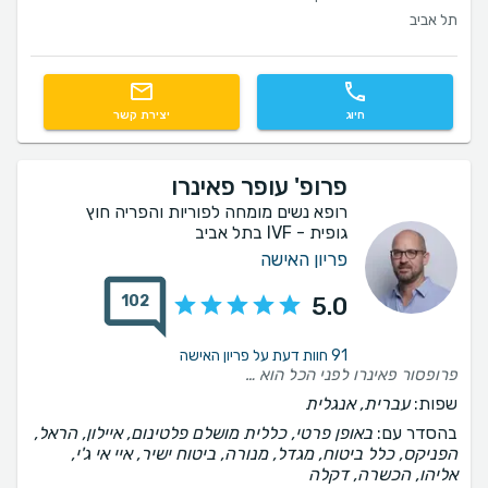
תל אביב
חיוג
יצירת קשר
פרופ' עופר פאינרו
רופא נשים מומחה לפוריות והפריה חוץ
גופית - IVF בתל אביב
פריון האישה
102
5.0
91 חוות דעת על פריון האישה
פרופסור פאינרו לפני הכל הוא בן אדם סבלני, נעים, קשוב. מעבר לזה היה לנו תהליך קצר כי אחרי הסבב הראשון נקלטנו והכל התנהל בצורה מאוד מקצועית. תוכדי הוא תמיד היה זמין לשאלות, חששות מהצד שלנו וזה לא מובן מאליו. תודה רבה על הכל
שפות:
עברית, אנגלית
בהסדר עם:
באופן פרטי, כללית מושלם פלטינום, איילון, הראל,
הפניקס, כלל ביטוח, מגדל, מנורה, ביטוח ישיר, איי אי ג'י,
אליהו, הכשרה, דקלה