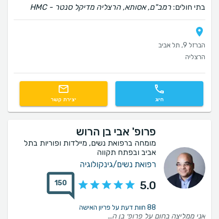
בתי חולים:
רמב"ם, אסותא, הרצליה מדיקל סנטר - HMC
הברזל 9, תל אביב
הרצליה
חיוג
יצירת קשר
פרופ' אבי בן הרוש
מומחה ברפואת נשים, מיילדות ופוריות בתל
אביב ובפתח תקווה
רפואת נשים/גינקולוגיה
150
5.0
88 חוות דעת על פריון האישה
אני ממליצה בחום על פרופ׳ בן הרוש. לאורך כל התהליך הרגשתי שיש לי ליווי אישי ומקצועי. קיבלתי תמיד הסברים ברורים וזמינות אמיתית לכל שאלה שהיתה לי. והכי חשוב שבזכותו נכנסתי להריון וילדתי בת מהממת אחרי שנים שלא הצלחנו 🙏