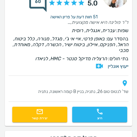
60
5.0
51 חוות דעת על פריון האישה
ד''ר פולינה היא אישה מקצועית, נחמדה ואינטליגנטית! רק בזכותה יש לנו בן האהוב! תמיד נעים לבוא עליה!
שפות:
עברית, אנגלית, רוסית
בהסדר עם:
באופן פרטי, איי אי ג'י, מגדל, מנורה, כלל ביטוח,
הראל, הפניקס, איילון, ביטוח ישיר, הכשרה, דקלה, מאוחדת,
מכבי
בתי חולים:
הרצליה מדיקל סנטר - HMC, לניאדו
ייעוץ אונליין
שד' לנטוס טום 26, נתניה, בניין B קומה ראשונה, נתניה
חיוג
יצירת קשר