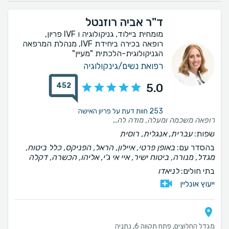
ד"ר אביה רוזנטל
מומחית ביילוד, גניקולוגיה ו IVF פריון,
רופאה בכירה ביחידת IVF, מנהלת המרפאה
הגניקולוגית-הלכתית "מעיין"
רפואת נשים/גינקולוגיה
452
5.0
253 חוות דעת על פריון האישה
רופאה משכמה ומעלה, מודה לה על הרוגע והפרופורציות שנתת לנו , עם אמונה אמיתית בתהליך. ממליצה בחום רב.
שפות:
עברית, אנגלית, רוסית
בהסדר עם:
באופן פרטי, איילון, הראל, הפניקס, כלל ביטוח,
מגדל, מנורה, ביטוח ישיר, איי אי ג'י, אליהו, הכשרה, דקלה
בתי חולים:
לניאדו
ייעוץ אונליין
מגדל החלוצים, פתח תקווה 6, נתניה