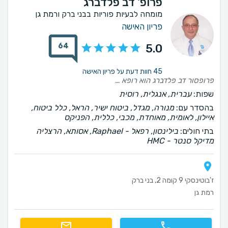
פרופ' דב פלדברג
מומחה לבעיות פוריות בבני ברק ורמת גן
פריון האישה
64
5.0
45 חוות דעת על פריון האישה
פרופסור דב פלדברג הוא רופא מעולה, תומך, נותן יחס אישי ומלווה בצורה מקצועית את כל שלבי ההיריון באופן אישי לנו עזר גם בטיפולי פוריות, נקלטנו תוך סבב אחד עם היריון ממליצה בחום בחום!!!
שפות:
עברית, אנגלית, רוסית
בהסדר עם:
מנורה, מגדל, ביטוח ישיר, הראל, כלל ביטוח,
איילון, לאומית, מאוחדת, מכבי, כללית, הפניקס
בתי חולים:
בילינסון, רפאל - Raphael, אסותא, הרצליה
מדיקל סנטר - HMC
ז'בוטינסקי 9 קומה 2, בני ברק
רמת גן