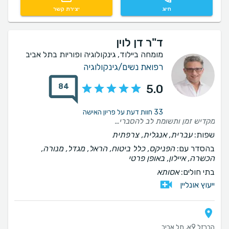
חיוג
יצירת קשר
ד"ר דן לוין
מומחה ביילוד, גינקולוגיה ופוריות בתל אביב
רפואת נשים/גינקולוגיה
84
5.0
33 חוות דעת על פריון האישה
מקדיש זמן ותשומת לב להסברים ושאלות שזה די נדיר בימינו
שפות:
עברית, אנגלית, צרפתית
בהסדר עם:
הפניקס, כלל ביטוח, הראל, מגדל, מנורה,
הכשרה, איילון, באופן פרטי
בתי חולים:
אסותא
ייעוץ אונליין
הברזל 9א, תל אביב