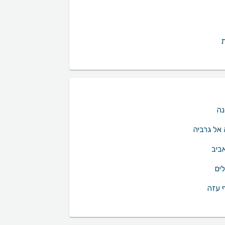
ת
נה
אל גרביה
ביב
לים
ף עזה