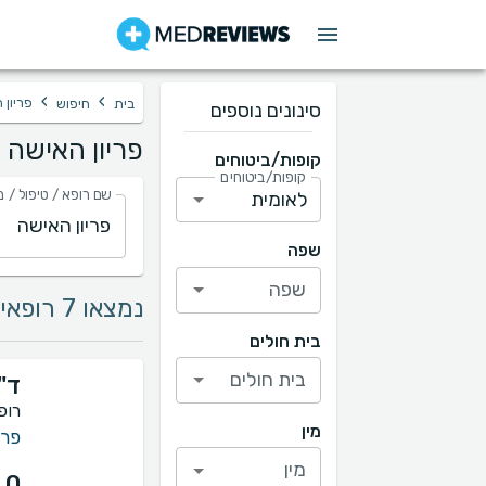
›
›
פריון 
בית
חיפוש
סינונים נוספים
פריון האישה 
קופות/ביטוחים
קופות/ביטוחים
שם רופא / טיפול / מ
שפה
שפה
נמצאו 7 רופאים בתחום פריון האישה
בית חולים
בית חולים
ד"
רופ
מין
פרי
מין
.0