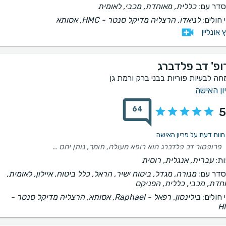
דר עם:
כללית, מאוחדת, מכבי, לאומית
 חולים:
לניאדו, הרצליה מדיקל סנטר - HMC, אסותא
ץ אונליין
ופ' דב פלדברג
חה לבעיות פוריות בבני ברק ורמת גן
ון האישה
64
5
פרופסור דב פלדברג הוא רופא מעולה, תומך, נותן יחס אישי ומלווה בצורה מקצועית את כל שלבי ההיריון באופן אישי לנו עזר גם בטיפולי פוריות, נקלטנו תוך סבב אחד עם היריון ממליצה בחום בחום!!!
ת:
עברית, אנגלית, רוסית
דר עם:
מנורה, מגדל, ביטוח ישיר, הראל, כלל ביטוח, איילון, לאומית,
חדת, מכבי, כללית, הפניקס
 חולים:
בילינסון, רפאל - Raphael, אסותא, הרצליה מדיקל סנטר -
H