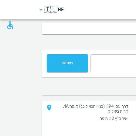
🇮🇱
HE
חיפוש
דרך עכו 194, (בניין הבאולינג) קומה 1A,
קרית ביאליק
יאיר כ"ץ 12, חיפה