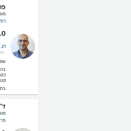
פרו
מומ
רפו
.0
21 חוות דעת על פריון האישה
שפו
בהס
כסף
מנו
בתי
ד"ר
מומ
פרי