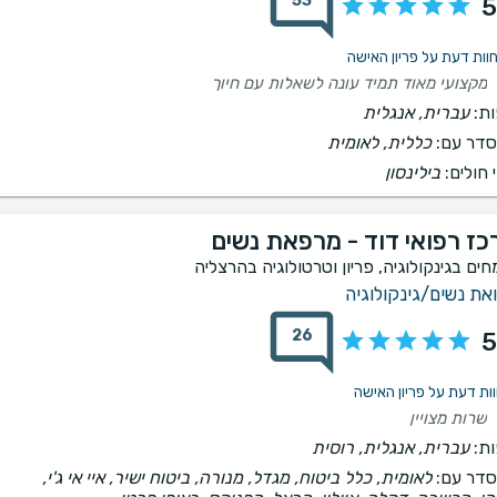
53
5
מקצועי מאוד תמיד עונה לשאלות עם חיוך
ת:
עברית, אנגלית
דר עם:
כללית, לאומית
 חולים:
בילינסון
כז רפואי דוד - מרפאת נשים
חים בגינקולוגיה, פריון וטרטולוגיה בהרצליה
את נשים/גינקולוגיה
26
5
שרות מצויין
ת:
עברית, אנגלית, רוסית
דר עם:
לאומית, כלל ביטוח, מגדל, מנורה, ביטוח ישיר, איי אי ג'י,