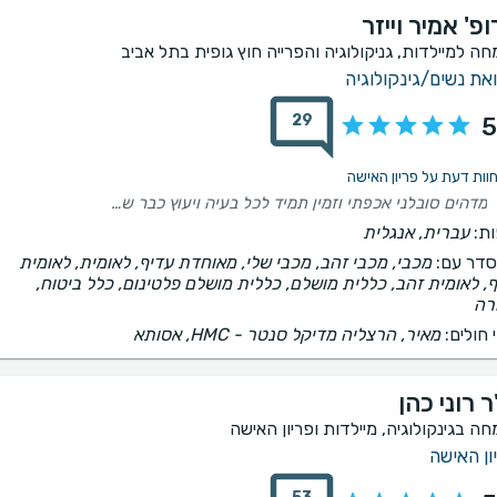
פ' אמיר וייזר
חה למיילדות, גניקולוגיה והפרייה חוץ גופית בתל אביב
את נשים/גינקולוגיה
29
5
מדהים סובלני אכפתי וזמין תמיד לכל בעיה ויעוץ כבר שנים שאני מטופלת אצלו ולא אחליף
ת:
עברית, אנגלית
דר עם:
מכבי, מכבי זהב, מכבי שלי, מאוחדת עדיף, לאומית, לאומית
, לאומית זהב, כללית מושלם, כללית מושלם פלטינום, כלל ביטוח,
רה
 חולים:
מאיר, הרצליה מדיקל סנטר - HMC, אסותא
 רוני כהן
חה בגינקולוגיה, מיילדות ופריון האישה
ון האישה