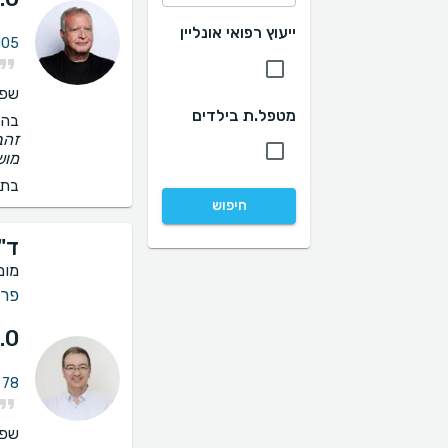
ייעוץ רפואי אונליין
105 חוות דעת על פריון 
שפו
מטפל.ת בילדים
בהס
זהב
מוש
בתי
חיפוש
ד"
מומ
פרי
.0
78 חוות דעת על פריון האישה
שפו