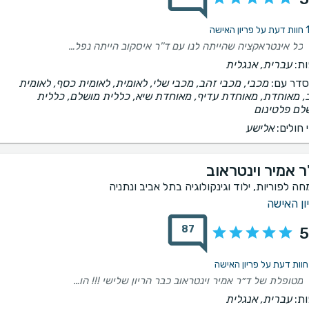
האישה
כל אינטראקציה שהייתה לנו עם ד''ר איסקוב הייתה נפלאה, מצחיקה, מחבקת. איזה אדם מקצועי שנפלא לפגוש בהליך פונדקאות
ת:
עברית, אנגלית
דר עם:
מכבי, מכבי זהב, מכבי שלי, לאומית, לאומית כסף, לאומית
, מאוחדת, מאוחדת עדיף, מאוחדת שיא, כללית מושלם, כללית
לם פלטינום
 חולים:
אלישע
ר אמיר וינטראוב
חה לפוריות, ילוד וגינקולוגיה בתל אביב ונתניה
ון האישה
87
5
מטופלת של ד״ר אמיר וינטראוב כבר הריון שלישי !!! הוא פשוט מדהים. אין לי מילים לתאר סבלני, מקצועי, לא מוותר על שום סיכוי שאפשר למצות. מסביר הכל בגובה העיניים, רואה אותך באופן אישי ולא פרוטוקולים על אוטומט. הוא פשוט שליח. יש לו ברכה בידיים.
ת:
עברית, אנגלית