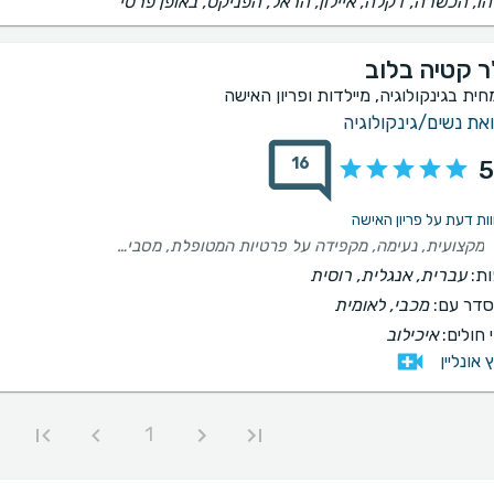
הו, הכשרה, דקלה, איילון, הראל, הפניקס, באופן פרטי
ר קטיה בלוב
חית בגינקולוגיה, מיילדות ופריון האישה
את נשים/גינקולוגיה
16
5
מקצועית, נעימה, מקפידה על פרטיות המטופלת, מסבירה הכל בנחת, אומרת לפני שעושה דברים, מתייחסת ברגישות ומשתדלת לא להכאיב, משרה ביטחון וסבלנית
ת:
עברית, אנגלית, רוסית
דר עם:
מכבי, לאומית
 חולים:
איכילוב
ץ אונליין
1