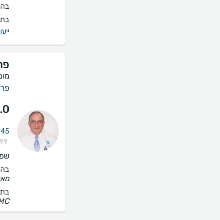
בהס
בתי
ייעו
פר
מומ
פרי
.0
45 חוות דעת על פריון האישה
שפו
בהס
מאו
בתי
MC