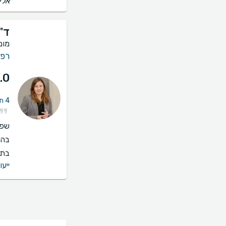
אלי
ד"
מומ
רפו
.0
4 חוות דעת על פריון האישה
שפו
בהס
בתי
ייעו