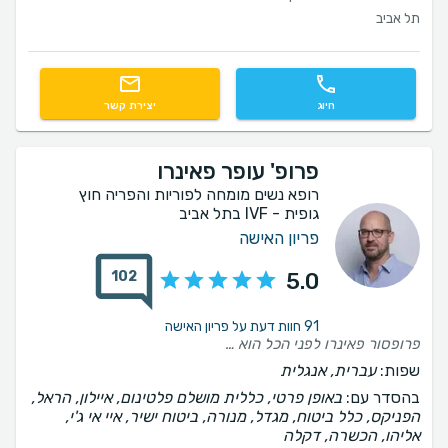
תל אביב
חיוג
יצירת קשר
פרופ' עופר פאינרו
רופא נשים מומחה לפוריות והפריה חוץ
גופית - IVF בתל אביב
פריון האישה
102
5.0
91 חוות דעת על פריון האישה
פרופסור פאינרו לפני הכל הוא בן אדם סבלני, נעים, קשוב. מעבר לזה היה לנו תהליך קצר כי אחרי הסבב הראשון נקלטנו והכל התנהל בצורה מאוד מקצועית. תוכדי הוא תמיד היה זמין לשאלות, חששות מהצד שלנו וזה לא מובן מאליו. תודה רבה על הכל
שפות:
עברית, אנגלית
בהסדר עם:
באופן פרטי, כללית מושלם פלטינום, איילון, הראל,
הפניקס, כלל ביטוח, מגדל, מנורה, ביטוח ישיר, איי אי ג'י,
אליהו, הכשרה, דקלה