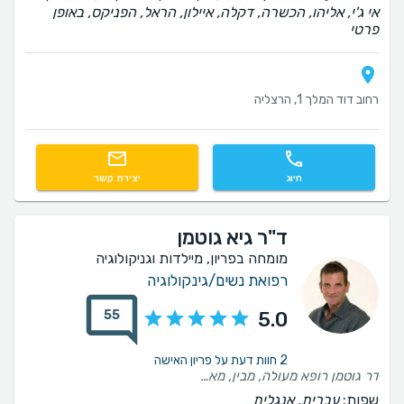
אי ג'י, אליהו, הכשרה, דקלה, איילון, הראל, הפניקס, באופן
פרטי
רחוב דוד המלך 1, הרצליה
חיוג
יצירת קשר
ד"ר גיא גוטמן
מומחה בפריון, מיילדות וגניקולוגיה
רפואת נשים/גינקולוגיה
55
5.0
2 חוות דעת על פריון האישה
דר גוטמן רופא מעולה, מבין, מאוד מקצועי. הייתי מאוד מרוצה מהטיפול. ממליצה בחום,, ♥️
שפות:
עברית, אנגלית