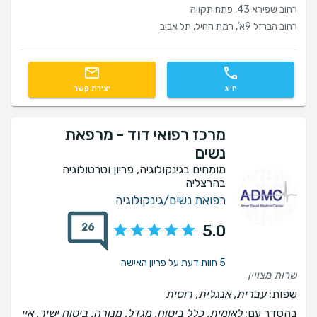
רחוב שפירא 43, פתח תקווה
רחוב הברזל 9א', רמת החיל, תל אביב
חיוג
יצירת קשר
מרכז רפואי דוד - מרפאת
נשים
מומחים בגינקולוגיה, פריון וטרטולוגיה
בהרצליה
רפואת נשים/גינקולוגיה
26
5.0
5 חוות דעת על פריון האישה
שרות מצויין
שפות:
עברית, אנגלית, רוסית
בהסדר עם:
לאומית, כלל ביטוח, מגדל, מנורה, ביטוח ישיר, איי