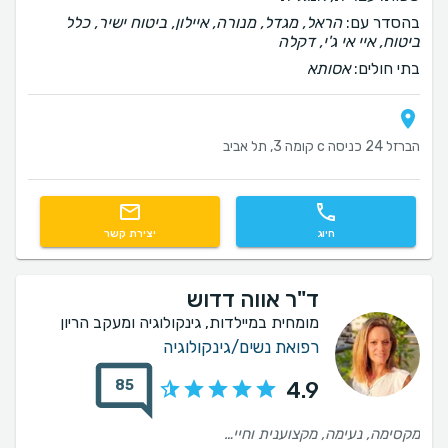
בהסדר עם:
הראל, מגדל, מנורה, איילון, ביטוח ישיר, כלל
ביטוח, איי אי ג'י, דקלה
בתי חולים:
אסותא
הברזל 24 כניסה c קומה 3, תל אביב
חיוג
יצירת קשר
ד"ר אווה דדוש
מומחית במיילדות, גינקולוגיה ומעקב הריון
רפואת נשים/גינקולוגיה
85
4.9
מקסימה, נעימה, מקצוענית וחייכנית.