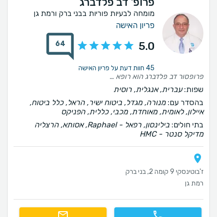
פרופ' דב פלדברג
מומחה לבעיות פוריות בבני ברק ורמת גן
פריון האישה
64
5.0
45 חוות דעת על פריון האישה
פרופסור דב פלדברג הוא רופא מעולה, תומך, נותן יחס אישי ומלווה בצורה מקצועית את כל שלבי ההיריון באופן אישי לנו עזר גם בטיפולי פוריות, נקלטנו תוך סבב אחד עם היריון ממליצה בחום בחום!!!
שפות:
עברית, אנגלית, רוסית
בהסדר עם:
מנורה, מגדל, ביטוח ישיר, הראל, כלל ביטוח,
איילון, לאומית, מאוחדת, מכבי, כללית, הפניקס
בתי חולים:
בילינסון, רפאל - Raphael, אסותא, הרצליה
מדיקל סנטר - HMC
ז'בוטינסקי 9 קומה 2, בני ברק
רמת גן