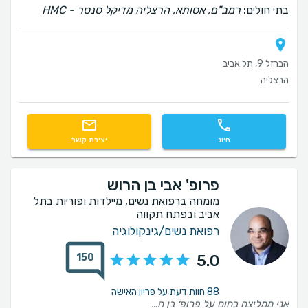
בתי חולים:
רמב"ם, אסותא, הרצליה מדיקל סנטר - HMC
הברזל 9, תל אביב
הרצליה
חיוג
יצירת קשר
פרופ' אבי בן הרוש
מומחה ברפואת נשים, מיילדות ופוריות בתל
אביב ובפתח תקווה
רפואת נשים/גינקולוגיה
150
5.0
88 חוות דעת על פריון האישה
אני ממליצה בחום על פרופ׳ בן הרוש. לאורך כל התהליך הרגשתי שיש לי ליווי אישי ומקצועי. קיבלתי תמיד הסברים ברורים וזמינות אמיתית לכל שאלה שהיתה לי. והכי חשוב שבזכותו נכנסתי להריון וילדתי בת מהממת אחרי שנים שלא הצלחנו 🙏