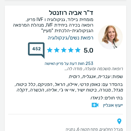
ד"ר אביה רוזנטל
מומחית ביילוד, גניקולוגיה ו IVF פריון,
רופאה בכירה ביחידת IVF, מנהלת המרפאה
הגניקולוגית-הלכתית "מעיין"
רפואת נשים/גינקולוגיה
452
5.0
253 חוות דעת על פריון האישה
רופאה משכמה ומעלה, מודה לה על הרוגע והפרופורציות שנתת לנו , עם אמונה אמיתית בתהליך. ממליצה בחום רב.
שפות:
עברית, אנגלית, רוסית
בהסדר עם:
באופן פרטי, איילון, הראל, הפניקס, כלל ביטוח,
מגדל, מנורה, ביטוח ישיר, איי אי ג'י, אליהו, הכשרה, דקלה
בתי חולים:
לניאדו
ייעוץ אונליין
מגדל החלוצים, פתח תקווה 6, נתניה