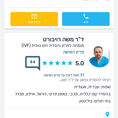
חיוג
יצירת קשר
ד"ר משה רויבורט
מומחה לפריון והפריה חוץ גופית (IVF)
פריון האישה
44
5.0
31 חוות דעת על פריון האישה
רציתי להמליץ בחום על ד"ר משה רויבורט. רופא מקצועי, אנושי, קשוב ואכפתי. בשעה טובה סיימנו תהליך לא פשוט שבסופו נולד לבעלי ולי בן בכור ב29.1.26. רוצה להודות על הליווי, ההכוונה, התמיכה. הניסיון הרב שלו , הרוגע, הבטחון השרה בנו המון תקווה ואמונה. גם ברגעי משבר מילה טובה שלו גרמה לי לא לאבד תקוה ולהאמין שנצליח. אחרי כמה רופאים שביקרנו מצאנו אצלו את התמיכה והאוזן הקשבת יחד עם מקצועיות, אנושיות אינסופית ורגישות. וידעתי שארצה שהוא ילווה אותי בתהליך הזה. מאושרים ומודים עד אין קץ על האוצר הקטן שלנו, על הנס הזה. שהלב לא מפסיק להתפוצץ מאהבה אליו. מעריכים ומודים שוב על הזכות שהפכת אותנו להורים. ותודה רבה לדפנה המזכירה המקסימה שלו, כל כך זמינה, קשובה, תומכת ומנסה לעזור תמיד . מעריכים מאוד ומודים שוב שנקראתם בדרכינו.
שפות:
עברית, אנגלית
בהסדר עם:
כללית, מכבי, באופן פרטי, הראל, איילון, מגדל
בתי חולים:
בילינסון