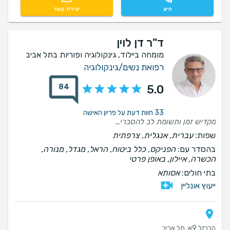
חיוג
יצירת קשר
ד"ר דן לוין
מומחה ביילוד, גינקולוגיה ופוריות בתל אביב
רפואת נשים/גינקולוגיה
84
5.0
33 חוות דעת על פריון האישה
מקדיש זמן ותשומת לב להסברים ושאלות שזה די נדיר בימינו
שפות:
עברית, אנגלית, צרפתית
בהסדר עם:
הפניקס, כלל ביטוח, הראל, מגדל, מנורה,
הכשרה, איילון, באופן פרטי
בתי חולים:
אסותא
ייעוץ אונליין
הברזל 9א, תל אביב