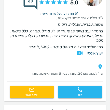
60
5.0
51 חוות דעת על פריון האישה
ד''ר פולינה היא אישה מקצועית, נחמדה ואינטליגנטית! רק בזכותה יש לנו בן האהוב! תמיד נעים לבוא עליה!
שפות:
עברית, אנגלית, רוסית
בהסדר עם:
באופן פרטי, איי אי ג'י, מגדל, מנורה, כלל ביטוח,
הראל, הפניקס, איילון, ביטוח ישיר, הכשרה, דקלה, מאוחדת,
מכבי
בתי חולים:
הרצליה מדיקל סנטר - HMC, לניאדו
ייעוץ אונליין
שד' לנטוס טום 26, נתניה, בניין B קומה ראשונה, נתניה
חיוג
יצירת קשר