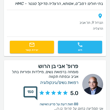
בתי חולים:
רמב"ם, אסותא, הרצליה מדיקל סנטר - HMC
הברזל 9, תל אביב
הרצליה
חיוג
יצירת קשר
פרופ' אבי בן הרוש
מומחה ברפואת נשים, מיילדות ופוריות בתל
אביב ובפתח תקווה
רפואת נשים/גינקולוגיה
150
5.0
88 חוות דעת על פריון האישה
אני ממליצה בחום על פרופ׳ בן הרוש. לאורך כל התהליך הרגשתי שיש לי ליווי אישי ומקצועי. קיבלתי תמיד הסברים ברורים וזמינות אמיתית לכל שאלה שהיתה לי. והכי חשוב שבזכותו נכנסתי להריון וילדתי בת מהממת אחרי שנים שלא הצלחנו 🙏