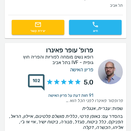
תל אביב
חיוג
יצירת קשר
פרופ' עופר פאינרו
רופא נשים מומחה לפוריות והפריה חוץ
גופית - IVF בתל אביב
פריון האישה
102
5.0
91 חוות דעת על פריון האישה
פרופסור פאינרו לפני הכל הוא בן אדם סבלני, נעים, קשוב. מעבר לזה היה לנו תהליך קצר כי אחרי הסבב הראשון נקלטנו והכל התנהל בצורה מאוד מקצועית. תוכדי הוא תמיד היה זמין לשאלות, חששות מהצד שלנו וזה לא מובן מאליו. תודה רבה על הכל
שפות:
עברית, אנגלית
בהסדר עם:
באופן פרטי, כללית מושלם פלטינום, איילון, הראל,
הפניקס, כלל ביטוח, מגדל, מנורה, ביטוח ישיר, איי אי ג'י,
אליהו, הכשרה, דקלה