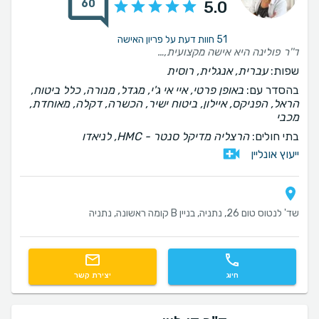
60
5.0
51 חוות דעת על פריון האישה
ד''ר פולינה היא אישה מקצועית, נחמדה ואינטליגנטית! רק בזכותה יש לנו בן האהוב! תמיד נעים לבוא עליה!
שפות:
עברית, אנגלית, רוסית
בהסדר עם:
באופן פרטי, איי אי ג'י, מגדל, מנורה, כלל ביטוח,
הראל, הפניקס, איילון, ביטוח ישיר, הכשרה, דקלה, מאוחדת,
מכבי
בתי חולים:
הרצליה מדיקל סנטר - HMC, לניאדו
ייעוץ אונליין
שד' לנטוס טום 26, נתניה, בניין B קומה ראשונה, נתניה
חיוג
יצירת קשר