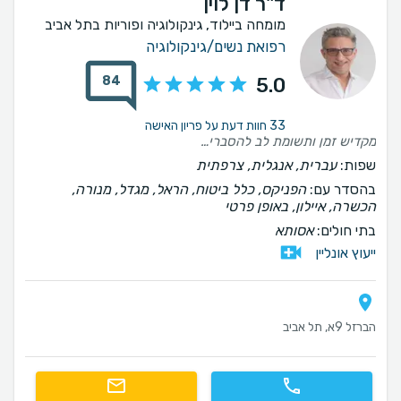
ד"ר דן לוין
מומחה ביילוד, גינקולוגיה ופוריות בתל אביב
רפואת נשים/גינקולוגיה
84
5.0
33 חוות דעת על פריון האישה
מקדיש זמן ותשומת לב להסברים ושאלות שזה די נדיר בימינו
שפות:
עברית, אנגלית, צרפתית
בהסדר עם:
הפניקס, כלל ביטוח, הראל, מגדל, מנורה,
הכשרה, איילון, באופן פרטי
בתי חולים:
אסותא
ייעוץ אונליין
הברזל 9א, תל אביב