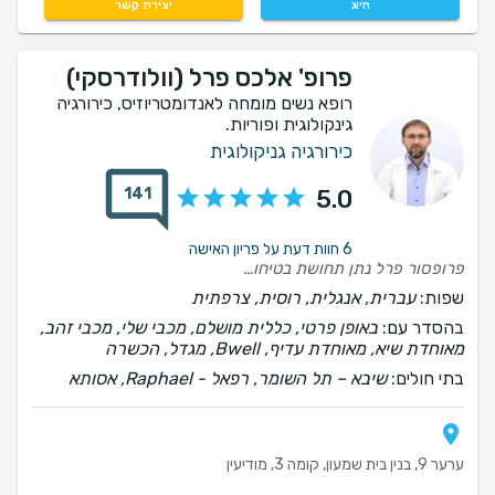
חיוג
יצירת קשר
פרופ' אלכס פרל (וולודרסקי)
רופא נשים מומחה לאנדומטריוזיס, כירורגיה
גינקולוגית ופוריות.
כירורגיה גניקולוגית
141
5.0
6 חוות דעת על פריון האישה
פרופסור פרל נתן תחושת בטיחות ומיקצועיות, על ההתחלה הוא היה מאוד סבלני אל מול קשיים בשפה, פינה זמן בשביל להסביר לי בפרטים את כל האופציות שהיו לי ואת כל התהליך הנבחר. ידע להיות מקצועי ומרגיע בזמנים של לחץ, ידע להשתמש במילים הנכונות בשביל להרגיע ולגרום לתחושת ביטחון כי ראיתי שהוא מאוד מקצועי בתחומו ולא הייתה שאלה אחת שהוא לא ידע לענות עליה. ביום של הניתוח פרופסור פרל והצוות שליווה אותו היו מאוד מקצוענים ואנושיים וגם לאחר הניתוח הוא בא להסביר לי על כל תהליך ההחלמה ומה מומלץ לעשות אני מודה לו מאוד והוא פרופסור שאני ממליצה בחום ואני יכולה להגיד בוודאות שכל מטופלת שלו בידיים טובות
שפות:
עברית, אנגלית, רוסית, צרפתית
בהסדר עם:
באופן פרטי, כללית מושלם, מכבי שלי, מכבי זהב,
מאוחדת שיא, מאוחדת עדיף, Bwell, מגדל, הכשרה
בתי חולים:
שיבא – תל השומר, רפאל - Raphael, אסותא
ערער 9, בנין בית שמעון, קומה 3, מודיעין