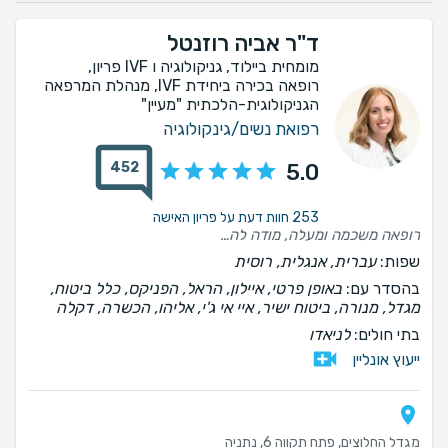
ד"ר אביה רוזנטל
מומחית ביילוד, גניקולוגיה ו IVF פריון,
רופאה בכירה ביחידת IVF, מנהלת המרפאה
הגניקולוגית-הלכתית "מעיין"
רפואת נשים/גינקולוגיה
452
5.0
253 חוות דעת על פריון האישה
רופאה משכמה ומעלה, מודה לה על הרוגע והפרופורציות שנתת לנו , עם אמונה אמיתית בתהליך. ממליצה בחום רב.
שפות:
עברית, אנגלית, רוסית
בהסדר עם:
באופן פרטי, איילון, הראל, הפניקס, כלל ביטוח,
מגדל, מנורה, ביטוח ישיר, איי אי ג'י, אליהו, הכשרה, דקלה
בתי חולים:
לניאדו
ייעוץ אונליין
מגדל החלוצים, פתח תקווה 6, נתניה