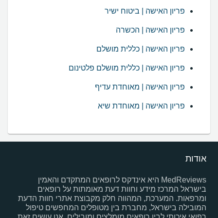
פריון האישה | ביטוח ישיר
פריון האישה | הכשרה
פריון האישה | כללית מושלם
פריון האישה | כללית מושלם פלטינום
פריון האישה | מאוחדת עדיף
פריון האישה | מאוחדת שיא
אודות
MedReviews היא אינדקס לרופאים המתקדם והאמין
בישראל המרכז מידע וחוות דעת מאומתות על רופאים
ומרפאות. המערכת, המהווה חלק מקבוצת אתרי חוות הדעת
המובילה בישראל, מחברת בין מטופלים המחפשים טיפול
רפואי איכותי לבין רופאים מומלצים ומובילים. אנו עושים זאת