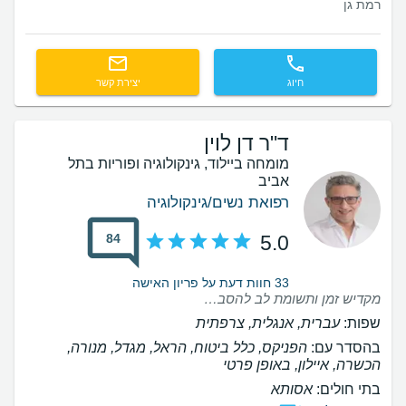
רמת גן
חיוג
יצירת קשר
ד"ר דן לוין
מומחה ביילוד, גינקולוגיה ופוריות בתל
אביב
רפואת נשים/גינקולוגיה
84
5.0
33 חוות דעת על פריון האישה
מקדיש זמן ותשומת לב להסברים ושאלות שזה די נדיר בימינו
שפות:
עברית, אנגלית, צרפתית
בהסדר עם:
הפניקס, כלל ביטוח, הראל, מגדל, מנורה,
הכשרה, איילון, באופן פרטי
בתי חולים:
אסותא