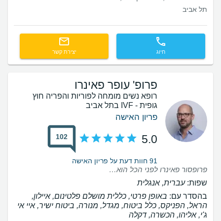
תל אביב
חיוג
יצירת קשר
פרופ' עופר פאינרו
רופא נשים מומחה לפוריות והפריה חוץ
גופית - IVF בתל אביב
פריון האישה
102
5.0
91 חוות דעת על פריון האישה
פרופסור פאינרו לפני הכל הוא בן אדם סבלני, נעים, קשוב. מעבר לזה היה לנו תהליך קצר כי אחרי הסבב הראשון נקלטנו והכל התנהל בצורה מאוד מקצועית. תוכדי הוא תמיד היה זמין לשאלות, חששות מהצד שלנו וזה לא מובן מאליו. תודה רבה על הכל
שפות:
עברית, אנגלית
בהסדר עם:
באופן פרטי, כללית מושלם פלטינום, איילון,
הראל, הפניקס, כלל ביטוח, מגדל, מנורה, ביטוח ישיר, איי אי
ג'י, אליהו, הכשרה, דקלה