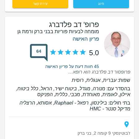
חיוג
יצירת קשר
פרופ' דב פלדברג
מומחה לבעיות פוריות בבני ברק ורמת גן
פריון האישה
64
5.0
45 חוות דעת על פריון האישה
פרופסור דב פלדברג הוא רופא מעולה, תומך, נותן יחס אישי ומלווה בצורה מקצועית את כל שלבי ההיריון באופן אישי לנו עזר גם בטיפולי פוריות, נקלטנו תוך סבב אחד עם היריון ממליצה בחום בחום!!!
שפות:
עברית, אנגלית, רוסית
בהסדר עם:
מנורה, מגדל, ביטוח ישיר, הראל, כלל ביטוח,
איילון, לאומית, מאוחדת, מכבי, כללית, הפניקס
בתי חולים:
בילינסון, רפאל - Raphael, אסותא, הרצליה
מדיקל סנטר - HMC
ז'בוטינסקי 9 קומה 2, בני ברק