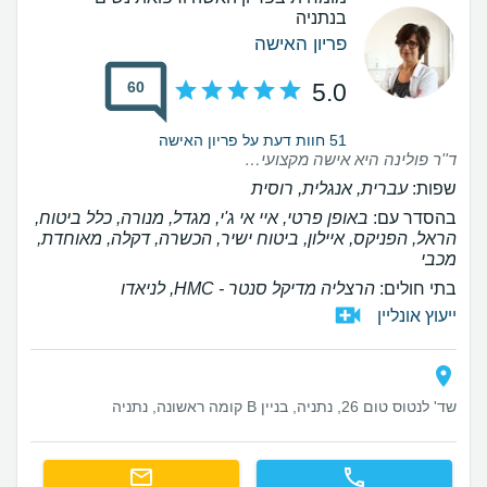
בנתניה
פריון האישה
60
5.0
51 חוות דעת על פריון האישה
ד''ר פולינה היא אישה מקצועית, נחמדה ואינטליגנטית! רק בזכותה יש לנו בן האהוב! תמיד נעים לבוא עליה!
שפות:
עברית, אנגלית, רוסית
בהסדר עם:
באופן פרטי, איי אי ג'י, מגדל, מנורה, כלל ביטוח,
הראל, הפניקס, איילון, ביטוח ישיר, הכשרה, דקלה, מאוחדת,
מכבי
בתי חולים:
הרצליה מדיקל סנטר - HMC, לניאדו
ייעוץ אונליין
שד' לנטוס טום 26, נתניה, בניין B קומה ראשונה, נתניה