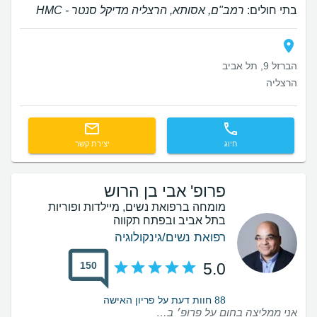
בתי חולים:
רמב"ם, אסותא, הרצליה מדיקל סנטר - HMC
הברזל 9, תל אביב
הרצליה
חיוג
יצירת קשר
פרופ' אבי בן הרוש
מומחה ברפואת נשים, מיילדות ופוריות
בתל אביב ובפתח תקווה
רפואת נשים/גינקולוגיה
150
5.0
88 חוות דעת על פריון האישה
אני ממליצה בחום על פרופ׳ בן הרוש. לאורך כל התהליך הרגשתי שיש לי ליווי אישי ומקצועי. קיבלתי תמיד הסברים ברורים וזמינות אמיתית לכל שאלה שהיתה לי. והכי חשוב שבזכותו נכנסתי להריון וילדתי בת מהממת אחרי שנים שלא הצלחנו 🙏