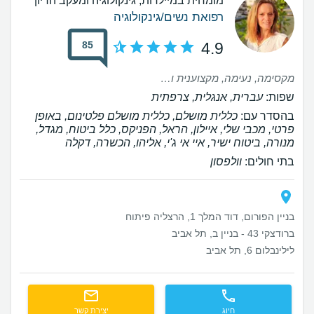
מומחית במיילדות, גינקולוגיה ומעקב הריון
רפואת נשים/גינקולוגיה
85
4.9
מקסימה, נעימה, מקצוענית וחייכנית.
שפות:
עברית, אנגלית, צרפתית
בהסדר עם:
כללית מושלם, כללית מושלם פלטינום, באופן
פרטי, מכבי שלי, איילון, הראל, הפניקס, כלל ביטוח, מגדל,
מנורה, ביטוח ישיר, איי אי ג'י, אליהו, הכשרה, דקלה
בתי חולים:
וולפסון
בניין הפורום, דוד המלך 1, הרצליה פיתוח
ברודצקי 43 - בניין ב, תל אביב
לילינבלום 6, תל אביב
חיוג
יצירת קשר