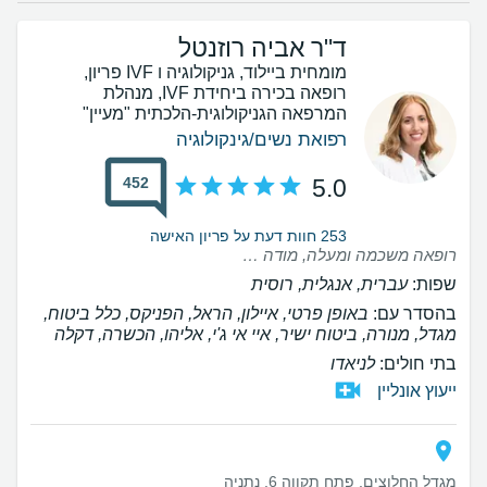
ד"ר אביה רוזנטל
מומחית ביילוד, גניקולוגיה ו IVF פריון,
רופאה בכירה ביחידת IVF, מנהלת
המרפאה הגניקולוגית-הלכתית "מעיין"
רפואת נשים/גינקולוגיה
452
5.0
253 חוות דעת על פריון האישה
רופאה משכמה ומעלה, מודה לה על הרוגע והפרופורציות שנתת לנו , עם אמונה אמיתית בתהליך. ממליצה בחום רב.
שפות:
עברית, אנגלית, רוסית
בהסדר עם:
באופן פרטי, איילון, הראל, הפניקס, כלל ביטוח,
מגדל, מנורה, ביטוח ישיר, איי אי ג'י, אליהו, הכשרה, דקלה
בתי חולים:
לניאדו
ייעוץ אונליין
מגדל החלוצים, פתח תקווה 6, נתניה