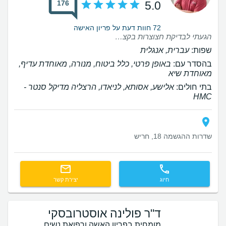
176
5.0
72 חוות דעת על פריון האישה
הגעתי לבדיקת חצוצרות בקצף עם הרבה חששות, אבל מהרגע שנכנסתי הרגשתי שאני בידיים טובות. ד”ר שרים היה מקצועי, סבלני ואנושי. הוא הסביר לי את כל התהליך לפני הבדיקה, הרגיע לאורך כל הדרך, ובסיום עבר איתי על התוצאות בצורה ברורה ומכבדת. היחס האישי והאכפתיות שלו הפכו חוויה מלחיצה להרבה יותר נעימה. ממליצה עליו מכל הלב לכל מי שנמצאת בתהליך דומה.
שפות:
עברית, אנגלית
בהסדר עם:
באופן פרטי, כלל ביטוח, מנורה, מאוחדת עדיף,
מאוחדת שיא
בתי חולים:
אלישע, אסותא, לניאדו, הרצליה מדיקל סנטר -
HMC
שדרות ההגשמה 18, חריש
חיוג
יצירת קשר
ד"ר פולינה אוסטרובסקי
מומחית בפריון האשה ורפואת נשים