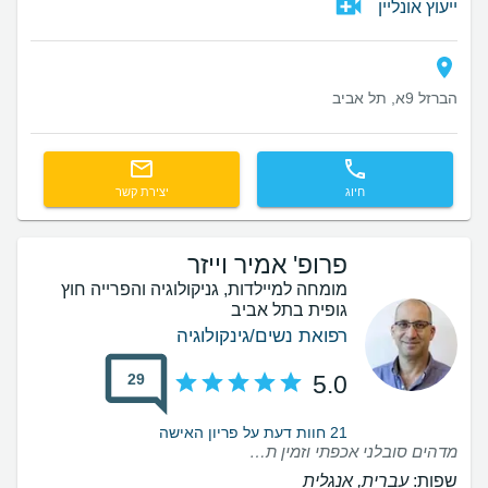
ייעוץ אונליין
הברזל 9א, תל אביב
חיוג
יצירת קשר
פרופ' אמיר וייזר
מומחה למיילדות, גניקולוגיה והפרייה חוץ
גופית בתל אביב
רפואת נשים/גינקולוגיה
29
5.0
21 חוות דעת על פריון האישה
מדהים סובלני אכפתי וזמין תמיד לכל בעיה ויעוץ כבר שנים שאני מטופלת אצלו ולא אחליף
שפות:
עברית, אנגלית