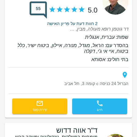
55
5.0
2 חוות דעת על פריון האישה
דר גוטמן רופא מעולה, מבין, מאוד מקצועי. הייתי מאוד מרוצה מהטיפול. ממליצה בחום,, ♥️
שפות:
עברית, אנגלית
בהסדר עם:
הראל, מגדל, מנורה, איילון, ביטוח ישיר, כלל
ביטוח, איי אי ג'י, דקלה
בתי חולים:
אסותא
הברזל 24 כניסה c קומה 3, תל אביב
חיוג
יצירת קשר
ד"ר אווה דדוש