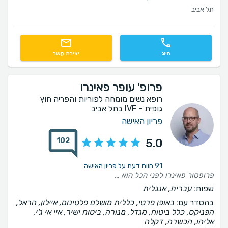
תל אביב
חיוג
יצירת קשר
פרופ' עופר פאינרו
רופא נשים מומחה לפוריות והפריה חוץ
גופית - IVF בתל אביב
פריון האישה
102
5.0
91 חוות דעת על פריון האישה
פרופסור פאינרו לפני הכל הוא בן אדם סבלני, נעים, קשוב. מעבר לזה היה לנו תהליך קצר כי אחרי הסבב הראשון נקלטנו והכל התנהל בצורה מאוד מקצועית. תוכדי הוא תמיד היה זמין לשאלות, חששות מהצד שלנו וזה לא מובן מאליו. תודה רבה על הכל
שפות:
עברית, אנגלית
בהסדר עם:
באופן פרטי, כללית מושלם פלטינום, איילון, הראל,
הפניקס, כלל ביטוח, מגדל, מנורה, ביטוח ישיר, איי אי ג'י,
אליהו, הכשרה, דקלה