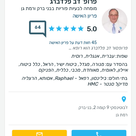
פרופ' דב פלדברג
מומחה לבעיות פוריות בבני ברק ורמת גן
פריון האישה
64
5.0
45 חוות דעת על פריון האישה
פרופסור דב פלדברג הוא רופא מעולה, תומך, נותן יחס אישי ומלווה בצורה מקצועית את כל שלבי ההיריון באופן אישי לנו עזר גם בטיפולי פוריות, נקלטנו תוך סבב אחד עם היריון ממליצה בחום בחום!!!
שפות:
עברית, אנגלית, רוסית
בהסדר עם:
מנורה, מגדל, ביטוח ישיר, הראל, כלל ביטוח,
איילון, לאומית, מאוחדת, מכבי, כללית, הפניקס
בתי חולים:
בילינסון, רפאל - Raphael, אסותא, הרצליה
מדיקל סנטר - HMC
ז'בוטינסקי 9 קומה 2, בני ברק
רמת גן