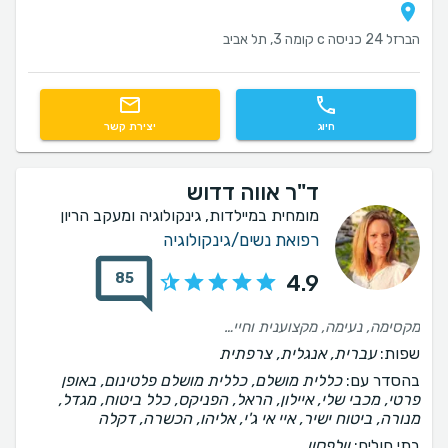
הברזל 24 כניסה c קומה 3, תל אביב
חיוג
יצירת קשר
ד"ר אווה דדוש
מומחית במיילדות, גינקולוגיה ומעקב הריון
רפואת נשים/גינקולוגיה
85
4.9
מקסימה, נעימה, מקצוענית וחייכנית.
שפות:
עברית, אנגלית, צרפתית
בהסדר עם:
כללית מושלם, כללית מושלם פלטינום, באופן
פרטי, מכבי שלי, איילון, הראל, הפניקס, כלל ביטוח, מגדל,
מנורה, ביטוח ישיר, איי אי ג'י, אליהו, הכשרה, דקלה
בתי חולים:
וולפסון