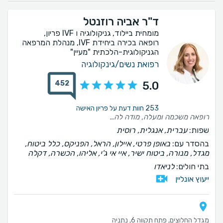
ד"ר אביה רוזנטל
מומחית ביילוד, גניקולוגיה ו IVF פריון,
רופאה בכירה ביחידת IVF, מנהלת המרפאה
הגניקולוגית-הלכתית "מעיין"
רפואת נשים/גינקולוגיה
452
5.0
253 חוות דעת על פריון האישה
רופאה משכמה ומעלה, מודה לה על הרוגע והפרופורציות שנתת לנו , עם אמונה אמיתית בתהליך. ממליצה בחום רב.
שפות:
עברית, אנגלית, רוסית
בהסדר עם:
באופן פרטי, איילון, הראל, הפניקס, כלל ביטוח,
מגדל, מנורה, ביטוח ישיר, איי אי ג'י, אליהו, הכשרה, דקלה
בתי חולים:
לניאדו
ייעוץ אונליין
מגדל החלוצים, פתח תקווה 6, נתניה