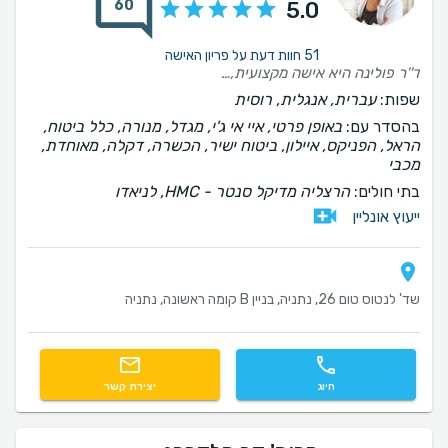
60
5.0
51 חוות דעת על פריון האישה
ד''ר פולינה היא אישה מקצועית, נחמדה ואינטליגנטית! רק בזכותה יש לנו בן האהוב! תמיד נעים לבוא עליה!
שפות:
עברית, אנגלית, רוסית
בהסדר עם:
באופן פרטי, איי אי ג'י, מגדל, מנורה, כלל ביטוח,
הראל, הפניקס, איילון, ביטוח ישיר, הכשרה, דקלה, מאוחדת,
מכבי
בתי חולים:
הרצליה מדיקל סנטר - HMC, לניאדו
ייעוץ אונליין
שד' לנטוס טום 26, נתניה, בניין B קומה ראשונה, נתניה
חיוג
יצירת קשר