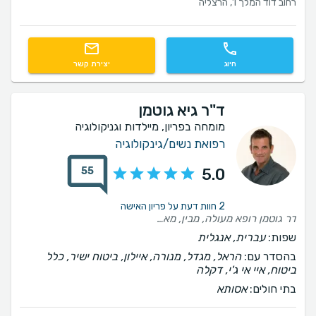
רחוב דוד המלך 1, הרצליה
חיוג
יצירת קשר
ד"ר גיא גוטמן
מומחה בפריון, מיילדות וגניקולוגיה
רפואת נשים/גינקולוגיה
55
5.0
2 חוות דעת על פריון האישה
דר גוטמן רופא מעולה, מבין, מאוד מקצועי. הייתי מאוד מרוצה מהטיפול. ממליצה בחום,, ♥️
שפות:
עברית, אנגלית
בהסדר עם:
הראל, מגדל, מנורה, איילון, ביטוח ישיר, כלל
ביטוח, איי אי ג'י, דקלה
בתי חולים:
אסותא