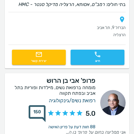
בתי חולים:
רמב"ם, אסותא, הרצליה מדיקל סנטר - HMC
הברזל 9, תל אביב
הרצליה
חיוג
יצירת קשר
פרופ' אבי בן הרוש
מומחה ברפואת נשים, מיילדות ופוריות בתל
אביב ובפתח תקווה
רפואת נשים/גינקולוגיה
150
5.0
88 חוות דעת על פריון האישה
אני ממליצה בחום על פרופ׳ בן הרוש. לאורך כל התהליך הרגשתי שיש לי ליווי אישי ומקצועי. קיבלתי תמיד הסברים ברורים וזמינות אמיתית לכל שאלה שהיתה לי. והכי חשוב שבזכותו נכנסתי להריון וילדתי בת מהממת אחרי שנים שלא הצלחנו 🙏