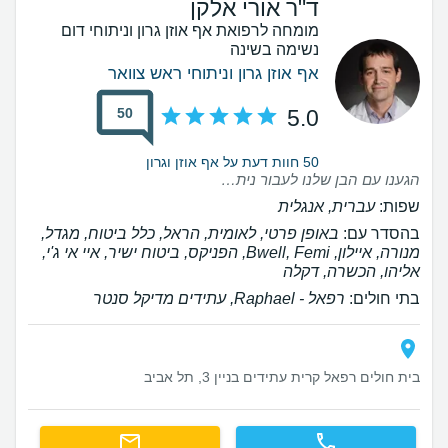
ד"ר אורי אלקן
מומחה לרפואת אף אוזן גרון וניתוחי דום
נשימה בשינה
אף אוזן גרון וניתוחי ראש צוואר
50
5.0
50 חוות דעת על אף אוזן וגרון
הגענו עם הבן שלנו לעבור ניתוח שקד שלישי והקטנת שקדים. דר אלקן הוא פשוט אנושי, רגיש, תמיד קיבל אותנו בחיוך והסביר הכל בצורה הכי ברורה ומקצועית שיש. מומלץ מאוד!
שפות:
עברית, אנגלית
בהסדר עם:
באופן פרטי, לאומית, הראל, כלל ביטוח, מגדל,
מנורה, איילון, Bwell, Femi, הפניקס, ביטוח ישיר, איי אי ג'י,
אליהו, הכשרה, דקלה
בתי חולים:
רפאל - Raphael, עתידים מדיקל סנטר
בית חולים רפאל קרית עתידים בניין 3, תל אביב