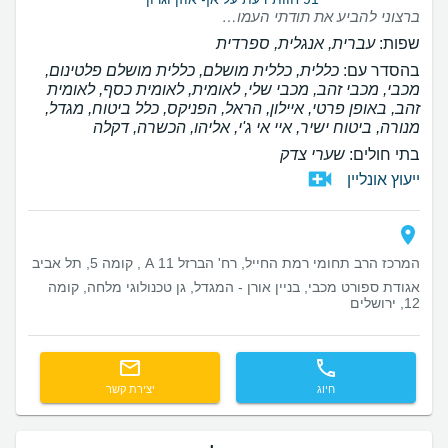
ברצוני להביע את תודתי העמוקה לד״ר אורי פלג על הניתוח שביצע בבני (הקטנת שקדים והסרת אדנואידים). כבר מהמפגש הראשון הרגשתי את המקצועיות הרבה שלו, מה שגרם לי להרגיש מיד שאני בידיים טובות. הוא היה אדיב, סבלני וזמין לאורך כל התהליך – לפני, במהלך ואחרי הניתוח. הניתוח עבר בהצלחה רבה, וההחלמה הייתה מפתיעה בקלות שלה, ללא כאבים חזקים. אני מאוד שמחה על ההחלטה שעשיתי. אני ממליצה בחום על ד״ר פלג לכל מי שמחפש רופא מקצועי, אנושי וברמה גבוהה.
שפות:
עברית, אנגלית, ספרדית
בהסדר עם:
כללית, כללית מושלם, כללית מושלם פלטינום,
מכבי, מכבי זהב, מכבי שלי, לאומית, לאומית כסף, לאומית
זהב, באופן פרטי, איילון, הראל, הפניקס, כלל ביטוח, מגדל,
מנורה, ביטוח ישיר, איי אי ג'י, אליהו, הכשרה, דקלה
בתי חולים:
שערי צדק
ייעוץ אונליין
המרכז הרב תחומי רמת החייל, רח' הברזל 11 A , קומה 5, תל אביב
אגודת ספורט מכבי, בניין אורן - המגדל, גן טכנולוגי מלחה, קומה
12, ירושלים
חיוג
יצירת קשר