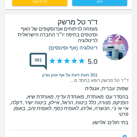
חיוג
יצירת קשר
ד"ר טל מרשק
מומחה לניתוחים אנדוסקופים של האף
וסינוסים בחיפה יו״ר החברה הישראלית
לרינולוגיה
רינולוגיה (אף וסינוסים)
301
5.0
301 חוות דעת על אף אוזן וגרון
ד״ר טל מרשק רופא בחסד מתחשב,מרגיע,מסביר ונותן המון ביטחון. רופא מקצועי . בזכותו חזרתי לנשום כמו בן אדם. יישר כח!
שפות:
עברית, אנגלית
בהסדר עם:
מאוחדת, מאוחדת עדיף, מאוחדת שיא,
הפניקס, מנורה, כלל ביטוח, הראל, איילון, ביטוח ישיר, דקלה,
איי אי ג'י, הכשרה, אליהו, לאומית כסף, לאומית זהב, באופן
פרטי
בתי חולים:
אלישע